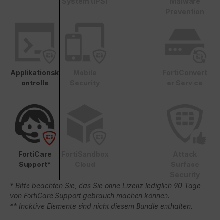
System (IPS)
Malware
Prevention
Applikationsk
Mobile
FortiConvert
ontrolle
Security
er Service
FortiCare
FortiSandbox
Attack
Support*
Cloud
Surface
Security
* Bitte beachten Sie, das Sie ohne Lizenz lediglich 90 Tage
von FortiCare Support gebrauch machen können.
** Inaktive Elemente sind nicht diesem Bundle enthalten.