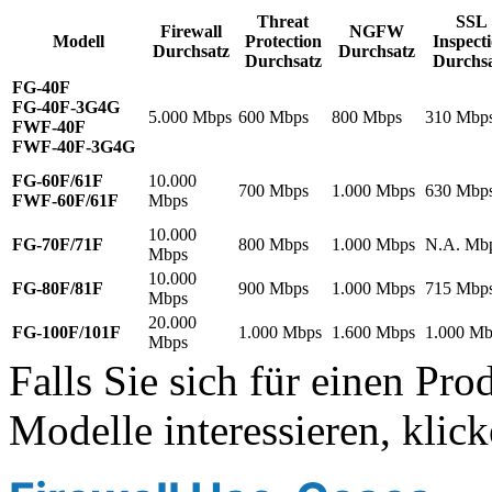
Threat
SSL
Firewall
NGFW
Modell
Protection
Inspect
Durchsatz
Durchsatz
Durchsatz
Durchs
FG-40F
FG-40F-3G4G
5.000 Mbps
600 Mbps
800 Mbps
310 Mbp
FWF-40F
FWF-40F-3G4G
FG-60F/61F
10.000
700 Mbps
1.000 Mbps
630 Mbp
FWF-60F/61F
Mbps
10.000
FG-70F/71F
800 Mbps
1.000 Mbps
N.A. Mb
Mbps
10.000
FG-80F/81F
900 Mbps
1.000 Mbps
715 Mbp
Mbps
20.000
FG-100F/101F
1.000 Mbps
1.600 Mbps
1.000 Mb
Mbps
Falls Sie sich für einen Pro
Modelle interessieren, klick