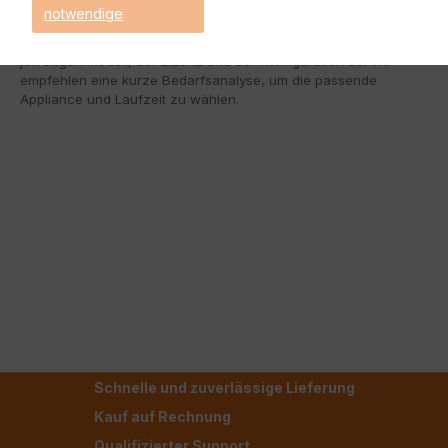
notwendige
Hinweis: Funktionsumfang und Performance hängen vom
jeweiligen Modell, der Lizenz und der Konfiguration ab. Wir
empfehlen eine kurze Bedarfsanalyse, um die passende
Appliance und Laufzeit zu wählen.
Schnelle und zuverlässige Lieferung
Kauf auf Rechnung
Qualifizierter Support