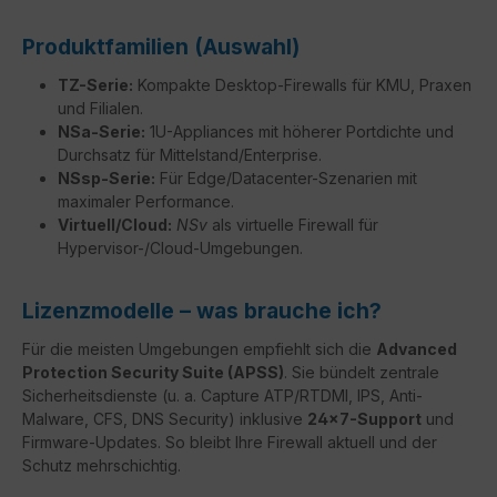
Produktfamilien (Auswahl)
TZ-Serie:
Kompakte Desktop-Firewalls für KMU, Praxen
und Filialen.
NSa-Serie:
1U-Appliances mit höherer Portdichte und
Durchsatz für Mittelstand/Enterprise.
NSsp-Serie:
Für Edge/Datacenter-Szenarien mit
maximaler Performance.
Virtuell/Cloud:
NSv
als virtuelle Firewall für
Hypervisor-/Cloud-Umgebungen.
Lizenzmodelle – was brauche ich?
Für die meisten Umgebungen empfiehlt sich die
Advanced
Protection Security Suite (APSS)
. Sie bündelt zentrale
Sicherheitsdienste (u. a. Capture ATP/RTDMI, IPS, Anti-
Malware, CFS, DNS Security) inklusive
24×7-Support
und
Firmware-Updates. So bleibt Ihre Firewall aktuell und der
Schutz mehrschichtig.