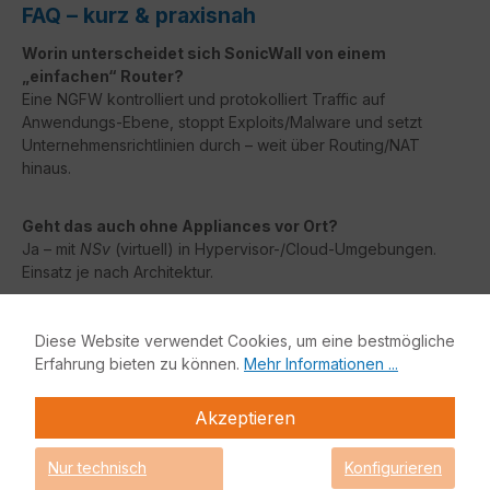
FAQ – kurz & praxisnah
Worin unterscheidet sich SonicWall von einem
„einfachen“ Router?
Eine NGFW kontrolliert und protokolliert Traffic auf
Anwendungs-Ebene, stoppt Exploits/Malware und setzt
Unternehmensrichtlinien durch – weit über Routing/NAT
hinaus.
Geht das auch ohne Appliances vor Ort?
Ja – mit
NSv
(virtuell) in Hypervisor-/Cloud-Umgebungen.
Einsatz je nach Architektur.
Leidet die Performance durch SSL-Inspektion?
Diese Website verwendet Cookies, um eine bestmögliche
SSL-Prüfung kostet Rechenleistung. Wählen Sie ein Modell
Erfahrung bieten zu können.
Mehr Informationen ...
mit passender Reserve und segmentieren Sie Regeln (z. B.
Ausnahmen für vertrauenswürdige Ziele), dann bleibt die
Akzeptieren
Nutzererfahrung stabil.
Nur technisch
Konfigurieren