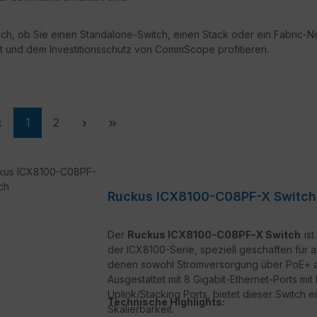
ich, ob Sie einen Standalone-Switch, einen Stack oder ein Fabric-N
tät und dem Investitionsschutz von CommScope profitieren.
Seite
Seite
1
2
Ruckus ICX8100-C08PF-X Switch
Der
Ruckus ICX8100-C08PF-X Switch
ist
der ICX8100-Serie, speziell geschaffen für a
denen sowohl Stromversorgung über PoE+ als 
Ausgestattet mit 8 Gigabit-Ethernet-Ports mi
Uplink/Stacking Ports, bietet dieser Switch 
Technische Highlights:
Skalierbarkeit.