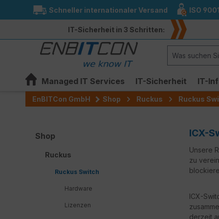
Schneller internationaler Versand
ISO 900
springen
Zur Hauptnavigation springen
IT-Sicherheit in 3 Schritten:
Managed IT Services
IT-Sicherheit
IT-In
EnBITCon GmbH
Shop
Ruckus
Ruckus Swi
ICX-Sw
Shop
Unsere R
Ruckus
zu verein
blockier
Ruckus Switch
Hardware
ICX-Swit
Lizenzen
zusammen
derzeit a