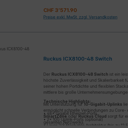
• Energieeffizientes, robustes Design
Der Switch bietet eine hohe Portdichte, Energ
• Ideal für Enterprise- und Campus-Netzwer
Unternehmen, die eine leistungsfähige und z
Verkaufspreis:
CHF 3’571.90
Preise exkl. MwSt. zzgl. Versandkosten
Ruckus ICX8100-48 Switch
Der
Ruckus ICX8100-48 Switch
ist ein le
höchste Zuverlässigkeit und Skalierbarkeit
seiner hohen Portdichte und flexiblen Stackab
mittlere bis große Unternehmensumgebunge
Technische Highlights:
Mit Unterstützung für
10-Gigabit-Uplinks
li
ermöglicht schnelle Verbindungen zu Core- o
• 48× Gigabit Ethernet-Ports
SmartZone
oder
Ruckus Cloud
sorgt für e
• 2× 10G Uplink-Ports (optional)
gesamten Netzwerks.
• Layer 2/3 Stackable Architektur (bis zu 12 