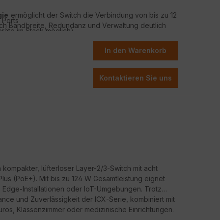
gie
ermöglicht der Switch die Verbindung von bis zu 12
 Ports
ch Bandbreite, Redundanz und Verwaltung deutlich
eräte im Stack möglich)
erfolgt über
Ruckus SmartZone
oder
Ruckus Cloud
ort
ungen mit mehreren Standorten oder hohen
In den Warenkorb
 – ideal für Edge & Office-Umgebungen
ierung von Vorteil ist.
ne oder Cloud
ationen mit hoher Leistung
e (QoS)
,
802.1X-Authentifizierung
,
Access Control
Kontaktieren Sie uns
lticast-Optimierung garantieren stabile, priorisierte
itsstandard. Zudem sorgt das energieoptimierte sowie
h auch in lärmsensiblen Umgebungen wie
zentren problemlos eingesetzt werden kann.
ints oder IP-Kamera-Netzwerke versorgen möchten –
nen eine leistungsfähige, flexible und
Infrastrukturen.
n kompakter, lüfterloser Layer-2/3-Switch mit acht
Plus (PoE+). Mit bis zu 124 W Gesamtleistung eignet
e, Edge-Installationen oder IoT-Umgebungen. Trotz
nce und Zuverlässigkeit der ICX-Serie, kombiniert mit
üros, Klassenzimmer oder medizinische Einrichtungen.