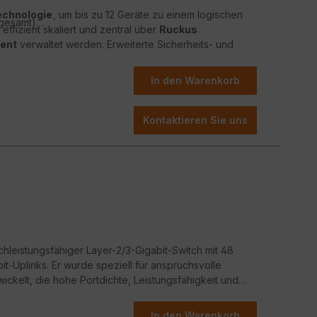
echnologie
, um bis zu 12 Geräte zu einem logischen
 gesamt)
fizient skaliert und zentral über
Ruckus
ent
verwaltet werden. Erweiterte Sicherheits- und
ifizierung
,
Access Control Lists (ACLs)
und
abile, sichere und priorisierte Datenübertragung.
In den Warenkorb
ud
 zwischen Energieeffizienz, Leistung und Flexibilität
ig Platz und niedrige Geräuschentwicklung
Kontaktieren Sie uns
hleistungsfähiger Layer-2/3-Gigabit-Switch mit 48
it-Uplinks. Er wurde speziell für anspruchsvolle
elt, die hohe Portdichte, Leistungsfähigkeit und
PoE-Leistung von bis zu 370 W versorgt der Switch
ess-Points, IP-Kameras und VoIP-Telefone – ganz
In den Warenkorb