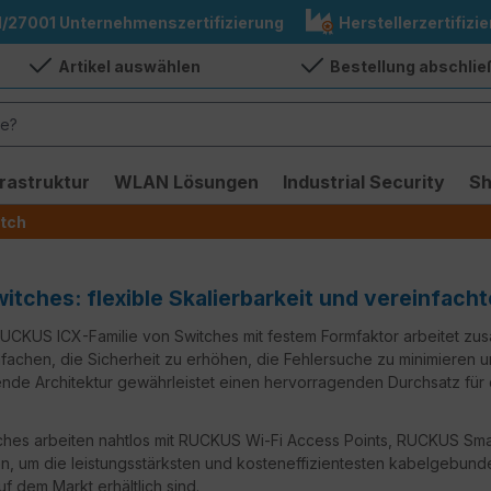
1/27001 Unternehmenszertifizierung
Herstellerzertifizie
Artikel auswählen
Bestellung abschli
frastruktur
WLAN Lösungen
Industrial Security
S
tch
itches: flexible Skalierbarkeit und vereinfach
UCKUS ICX-Familie von Switches mit festem Formfaktor arbeitet zu
fachen, die Sicherheit zu erhöhen, die Fehlersuche zu minimieren u
ende Architektur gewährleistet einen hervorragenden Durchsatz fü
ches arbeiten nahtlos mit RUCKUS Wi-Fi Access Points, RUCKUS S
, um die leistungsstärksten und kosteneffizientesten kabelgebund
uf dem Markt erhältlich sind.