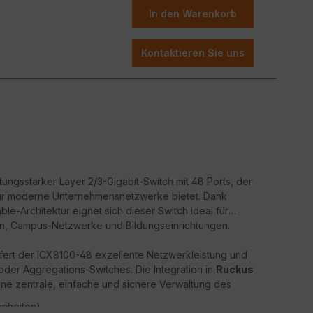
ieeffizienz und Zuverlässigkeit – ideal für
In den Warenkorb
ke
ukunftssichere Netzwerkinfrastruktur benötigen.
Kontaktieren Sie uns
istungsstarker Layer 2/3-Gigabit-Switch mit 48 Ports, der
 für moderne Unternehmensnetzwerke bietet. Dank
le-Architektur eignet sich dieser Switch ideal für
n, Campus-Netzwerke und Bildungseinrichtungen.
efert der ICX8100-48 exzellente Netzwerkleistung und
der Aggregations-Switches. Die Integration in
Ruckus
ine zentrale, einfache und sichere Verwaltung des
Einheiten)