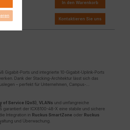
In den Warenkorb
ud
rvice (QoS)
bietet der ICX8100-48P höchste
ffiziente Design senkt die Betriebskosten, während der
ieren
dliche Umgebungen geeignet ist.
Kontaktieren Sie uns
nternehmen, Bildungseinrichtungen und
ere und leistungsstarke PoE-Netzwerkinfrastruktur
48 Gigabit-Ports und integrierte 10-Gigabit-Uplink-Ports
erken. Dank der Stacking-Architektur lässt sich das
auslegen – perfekt für Unternehmen, Campus-
y of Service (QoS)
,
VLANs
und umfangreiche
s
 garantiert der ICX8100-48-X eine stabile und sichere
e Integration in
Ruckus SmartZone
oder
Ruckus
rwaltung und Überwachung.
d