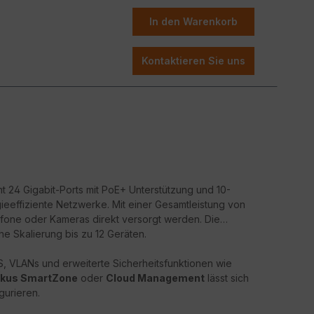
tzung
ty of Service (QoS)
,
VLAN-Unterstützung
,
In den Warenkorb
e
Sicherheitsfunktionen
wie 802.1X, Access Control
d Management
Das energieeffiziente Design reduziert den
etzwerke
ne stabile, leise Performance.
Kontaktieren Sie uns
Lösung für Organisationen, die eine skalierbare,
tzwerklösung suchen – egal ob im Büro,
t 24 Gigabit-Ports mit PoE+ Unterstützung und 10-
gieeffiziente Netzwerke. Mit einer Gesamtleistung von
fone oder Kameras direkt versorgt werden. Die
he Skalierung bis zu 12 Geräten.
oS, VLANs und erweiterte Sicherheitsfunktionen wie
)
kus SmartZone
oder
Cloud Management
lässt sich
gurieren.