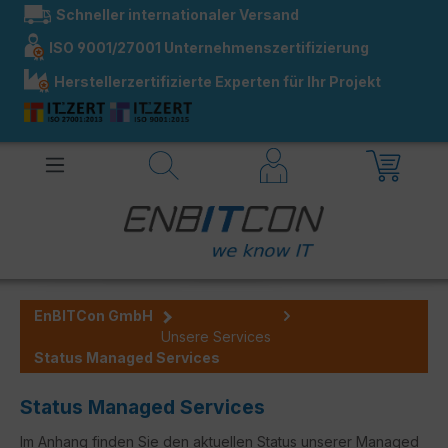
Schneller internationaler Versand
alt springen
ISO 9001/27001 Unternehmenszertifizierung
Herstellerzertifizierte Experten für Ihr Projekt
EnBITCon GmbH
Unsere Services
Status Managed Services
Status Managed Services
Im Anhang finden Sie den aktuellen Status unserer Managed