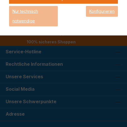
Nur technisch
Konfigurieren
Schnelle und zuverlässige Lieferung
notwendige
Kauf auf Rechnung
Qualifizierter Support
100% sicheres Shoppen
Service-Hotline
Rechtliche Informationen
Unsere Services
Social Media
Unsere Schwerpunkte
Adresse