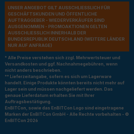
UNSER ANGEBOT GILT AUSSCHLIESSLICH FÜR G
ESCHÄFTSKUNDEN UND ÖFFENTLICHE A
UFTRAGGEBER - WIEDERVERKÄUFER SIND A
USGENOMMEN - PROMOAKTIONEN GELTEN A
USSCHLIESSLICH INNERHALB DER BU
NDESREPUBLIK DEUTSCHLAND (WEITERE LÄNDER NU
R AUF ANFRAGE)
* Alle Preise verstehen sich zzgl. Mehrwertsteuer und
Versandkosten und ggf. Nachnahmegebühren, wenn
nicht anders beschrieben.
** Lieferzeitangabe, sofern es sich um Lagerware
handelt. Einige Produkte könnten bereits nicht mehr auf
Lager sein und müssen nachgeliefert werden. Das
genaue Lieferdatum erhalten Sie mit Ihrer
Auftragsbestätigung.
EnBITCon, sowie das EnBITCon Logo sind eingetragene
Marken der EnBITCon GmbH - Alle Rechte vorbehalten - ©
EnBITCon 2026