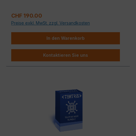
CYBERSPHERE MDR die unverzichtbare menschliche
Expertise und kontinuierliche Überwachung, um auch
Regulärer Preis:
CHF 190.00
die komplexesten, unentdeckten Bedrohungen
Preise exkl. MwSt. zzgl. Versandkosten
aufzuspüren und zu neutralisieren.
In den Warenkorb
Kontaktieren Sie uns