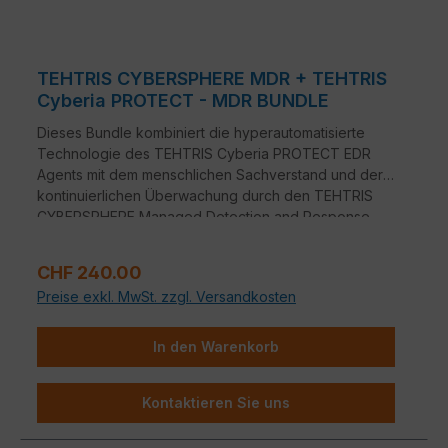
TEHTRIS CYBERSPHERE MDR + TEHTRIS
Cyberia PROTECT - MDR BUNDLE
Dieses Bundle kombiniert die hyperautomatisierte
Technologie des TEHTRIS Cyberia PROTECT EDR
Agents mit dem menschlichen Sachverstand und der
kontinuierlichen Überwachung durch den TEHTRIS
CYBERSPHERE Managed Detection and Response
(MDR) Service und bietet so eine lückenlose,
proaktive Verteidigung, die Angriffe nicht nur stoppt,
Regulärer Preis:
CHF 240.00
sondern auch aktiv jagt, 24 Stunden am Tag, 7 Tage
Preise exkl. MwSt. zzgl. Versandkosten
die Woche.
In den Warenkorb
Kontaktieren Sie uns