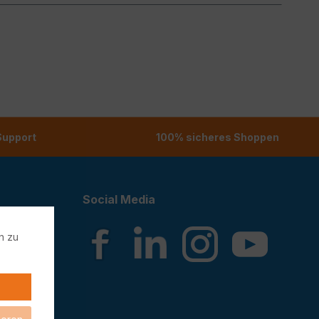
 Support
100% sicheres Shoppen
Social Media
n zu