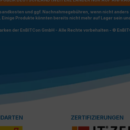
Versandkosten und ggf. Nachnahmegebühren, wenn nicht anders
t. Einige Produkte könnten bereits nicht mehr auf Lager sein 
arken der EnBITCon GmbH - Alle Rechte vorbehalten - © EnBI
NDARTEN
ZERTIFIZIERUNGEN