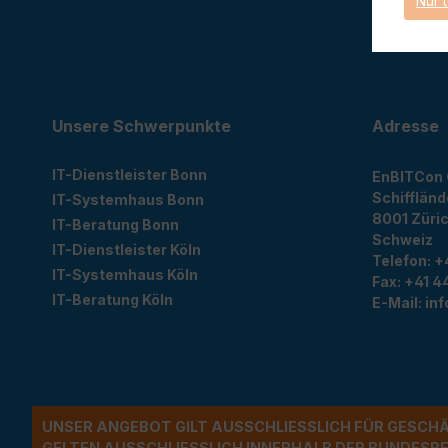
Nur 
Cookie Ein
Unsere Schwerpunkte
Adresse
IT-Dienstleister Bonn
EnBITCon
Schiffländ
IT-Systemhaus Bonn
8001
Züri
IT-Beratung Bonn
Schweiz
IT-Dienstleister Köln
Telefon:
+
IT-Systemhaus Köln
Fax:
+41 44
IT-Beratung Köln
E-Mail:
in
UNSER ANGEBOT GILT AUSSCHLIESSLICH FÜR GESCH
ELTEN AUSSCHLIESSLICH INNERHALB DER BUNDESREP