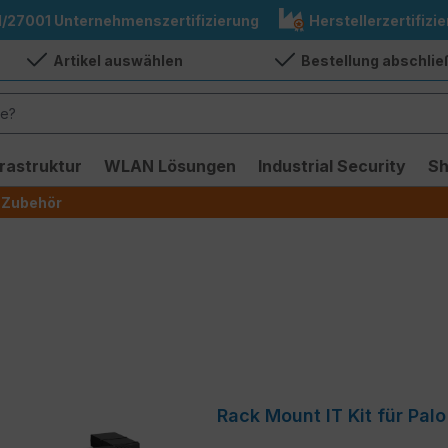
1/27001 Unternehmenszertifizierung
Herstellerzertifizie
Artikel auswählen
Bestellung abschli
frastruktur
WLAN Lösungen
Industrial Security
S
Zubehör
Rack Mount IT Kit für Pal