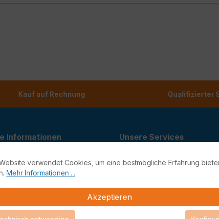
Kauf auf Rechnung
Qualifizierter
e Informationen
Unsere Services
recht
Status Managed Services
Website verwendet Cookies, um eine bestmögliche Erfahrung biete
n.
Mehr Informationen ...
recht
Support-Portal
utz
Support
Akzeptieren
Teamviewer Quick Support
m
Looking Glass