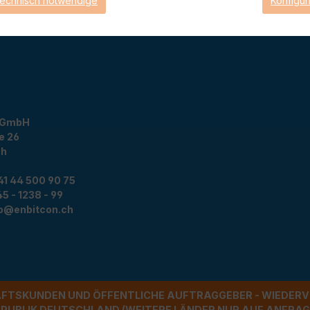
technisch notwendige
Konfigur
stellungen
 GmbH
e 26
ch
41 44 500 90 75
5 - 1238 - 99
fo@enbitcon.ch
ÄFTSKUNDEN UND ÖFFENTLICHE AUFTRAGGEBER - WIEDERV
UBLIK DEUTSCHLAND (WEITERE LÄNDER NUR AUF ANFRAGE)