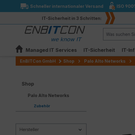
Schneller internationaler Versand
ISO 900
springen
Zur Hauptnavigation springen
IT-Sicherheit in 3 Schritten:
Managed IT Services
IT-Sicherheit
IT-In
EnBITCon GmbH
Shop
Palo Alto Networks
Shop
Palo Alto Networks
Zubehör
Hersteller