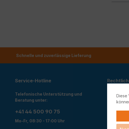
Schnelle und zuverlässige Lieferung
Service-Hotline
Rechtlich
Telefonische Unterstützung und
Widerrufs
Diese 
Beratung unter:
könne
Rückgabe
Datensch
+41 44 500 90 75
AGB
Mo-Fr, 08:30 - 17:00 Uhr
Impressu