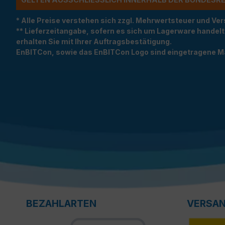
* Alle Preise verstehen sich zzgl. Mehrwertsteuer und 
** Lieferzeitangabe, sofern es sich um Lagerware handel
erhalten Sie mit Ihrer Auftragsbestätigung.
EnBITCon, sowie das EnBITCon Logo sind eingetragene M
BEZAHLARTEN
VERSA