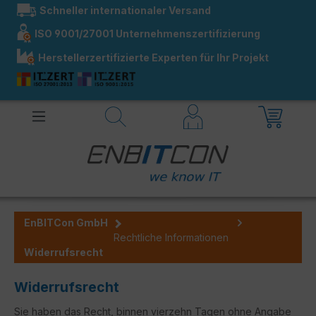
Schneller internationaler Versand
alt springen
ISO 9001/27001 Unternehmenszertifizierung
Herstellerzertifizierte Experten für Ihr Projekt
EnBITCon GmbH
Rechtliche Informationen
Widerrufsrecht
Widerrufsrecht
Sie haben das Recht, binnen vierzehn Tagen ohne Angabe