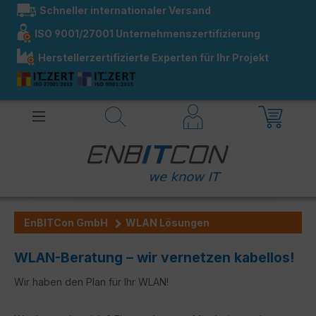
Schneller internationaler Versand
alt springen
ISO 9001/27001 Unternehmenszertifizierung
Herstellerzertifizierte Experten für Ihr Projekt
EnBITCon GmbH
WLAN Lösungen
WLAN-Beratung – wir vernetzen kabellos!
Wir haben den Plan für Ihr WLAN!