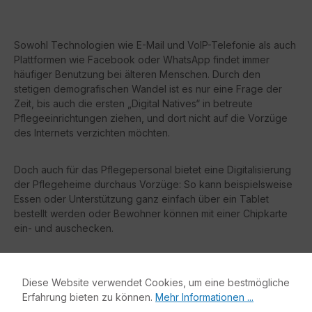
Sowohl Technologien wie E-Mail und VoIP-Telefonie als auch
Plattformen wie Facebook oder WhatsApp findet immer
häufiger Benutzung bei älteren Menschen. Durch den
stetigen demografischen Wandel ist es nur eine Frage der
Zeit, bis auch die ersten „Digital Natives“ in betreute
Pflegeeinrichtungen ziehen, und dort nicht auf die Vorzüge
des Internets verzichten möchten.
Doch auch für das Pflegepersonal bietet eine Digitalisierung
der Pflegeheime durchaus Vorzüge: So kann beispielsweise
Essen oder Unterstützung ganz einfach über ein Tablet
bestellt werden oder Bewohner können mit einer Chipkarte
ein- und auschecken.
Ihre Vorteile auf einen Blick:
Diese Website verwendet Cookies, um eine bestmögliche
Erfahrung bieten zu können.
Mehr Informationen ...