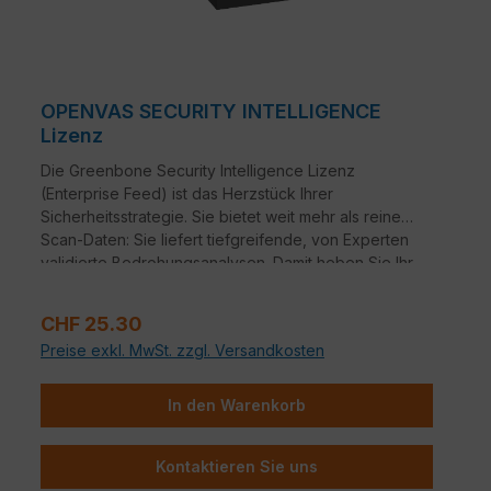
OPENVAS SECURITY INTELLIGENCE
Lizenz
Die Greenbone Security Intelligence Lizenz
(Enterprise Feed) ist das Herzstück Ihrer
Sicherheitsstrategie. Sie bietet weit mehr als reine
Scan-Daten: Sie liefert tiefgreifende, von Experten
validierte Bedrohungsanalysen. Damit heben Sie Ihr
Schwachstellen-Management von einer rein
technischen Inventur auf ein strategisches Enterprise-
Regulärer Preis:
CHF 25.30
Level.
Preise exkl. MwSt. zzgl. Versandkosten
In den Warenkorb
Kontaktieren Sie uns