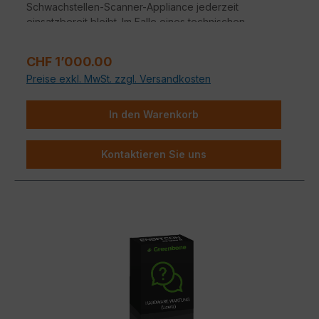
Schwachstellen-Scanner-Appliance jederzeit
einsatzbereit bleibt. Im Falle eines technischen
Defekts profitieren Sie von schnellen Reaktionszeiten
und professioneller Unterstützung, damit Ihre IT-
Regulärer Preis:
CHF 1’000.00
Infrastruktur ohne lange Ausfallzeiten geschützt bleibt.
Preise exkl. MwSt. zzgl. Versandkosten
In den Warenkorb
Kontaktieren Sie uns