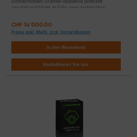
Schwachstellen-Scanner-Appliance jederzeit
einsatzbereit bleibt. Im Falle eines technischen
Defekts profitieren Sie von schnellen Reaktionszeiten
und professioneller Unterstützung, damit Ihre IT-
Regulärer Preis:
CHF 14’000.00
Infrastruktur ohne lange Ausfallzeiten geschützt bleibt.
Preise exkl. MwSt. zzgl. Versandkosten
In den Warenkorb
Kontaktieren Sie uns