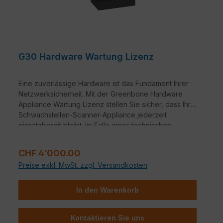
G30 Hardware Wartung Lizenz
Eine zuverlässige Hardware ist das Fundament Ihrer
Netzwerksicherheit. Mit der Greenbone Hardware
Appliance Wartung Lizenz stellen Sie sicher, dass Ihre
Schwachstellen-Scanner-Appliance jederzeit
einsatzbereit bleibt. Im Falle eines technischen
Defekts profitieren Sie von schnellen Reaktionszeiten
und professioneller Unterstützung, damit Ihre IT-
Regulärer Preis:
CHF 4’000.00
Infrastruktur ohne lange Ausfallzeiten geschützt bleibt.
Preise exkl. MwSt. zzgl. Versandkosten
In den Warenkorb
Kontaktieren Sie uns