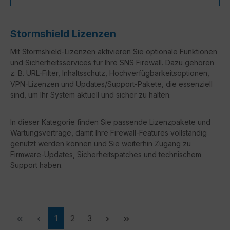
Stormshield Lizenzen
Mit Stormshield-Lizenzen aktivieren Sie optionale Funktionen
und Sicherheitsservices für Ihre SNS Firewall. Dazu gehören
z. B. URL-Filter, Inhaltsschutz, Hochverfügbarkeitsoptionen,
VPN-Lizenzen und Updates/Support-Pakete, die essenziell
sind, um Ihr System aktuell und sicher zu halten.
In dieser Kategorie finden Sie passende Lizenzpakete und
Wartungsverträge, damit Ihre Firewall-Features vollständig
genutzt werden können und Sie weiterhin Zugang zu
Firmware-Updates, Sicherheitspatches und technischem
Support haben.
Seite
Seite
Seite
1
2
3