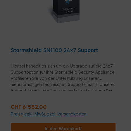
Stormshield SN1100 24x7 Support
Hierbei handelt es sich um ein Upgrade auf die 24x7
Supportoption für Ihre Stormshield Security Appliance.
Profitieren Sie von der Unterstützung unserer
mehrsprachigen technischen Support-Teams. Unsere
Support Teams arbeiten eng und direkt mit den F&E-
Teams zusammen. Damit ist Ihnen das Know-how des
Herstellers sicher.
Regulärer Preis:
CHF 6’582.00
Preise exkl. MwSt. zzgl. Versandkosten
In den Warenkorb