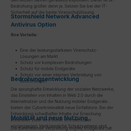
Bedrohung größer denn je. Setzen Sie bei der IT-
Sicherheit auf die beste Virenschutzlösung.
Stormshield Network Advanced
Antivirus Option
Ihre Vorteile:
Eine der leistungsstärksten Virenschutz-
Lösungen am Markt
Schutz vor komplexen Bedrohungen
Schutz für mobile Endgeräte
Schutz vor einer internen Verbreitung von
Bedrohungsentwicklung
Bedrohungen
Die sprunghafte Entwicklung der sozialen Netzwerke,
das Einstellen von Inhalten in Web 2.0 durch die
Internetnutzer und die Nutzung mobiler Endgeräte
bieten der Cyberkriminalität neue Einfallstore. Bei der
Entwicklung schadhafter Inhalte zur Erreichung
Mobilität und neue Nutzung
krimineller Ziele wird immer erfinderischer
vorgegangen. Herkömmliche Schutzsysteme sind
Die zunehmende Verbreitung mobiler Endgeräte hat