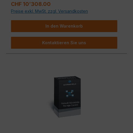
Datenbank für aktuelle Bedrohungsanalysen und
Regulärer Preis:
CHF 10’308.00
Maß an Schutz mit überschaubarem Aufwand zu
die automatische Anpassung von
Preise exkl. MwSt. zzgl. Versandkosten
kombinieren.
Schutzmechanismen.
Standard Hardware-Garantie:
Absicherung
In den Warenkorb
bei Hardware-Defekten mit Austausch im Rahmen
der regulären Garantiebedingungen.
Kontaktieren Sie uns