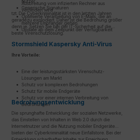
Nutzer
Ausbreitung vom infizierten Rechner aus
Generische Signaturen
verhindert wird
tzt. Die Cyberkriminalität ist in den letzten Jahren
Optimierte Verarbeitung von E-Mails, die an
geradezu explodiert. Daher ist die Bedrohung größer
mehrere Empfänger gehen
denn je. Setzen Sie bei der IT-Sicherheit auf die
Update ab dem Zeitpunkt der Verfügbarkeit
beste Virenschutzlösung.
Stormshield Kaspersky Anti-Virus
Ihre Vorteile:
Eine der leistungsstärksten Virenschutz-
Lösungen am Markt
Schutz vor komplexen Bedrohungen
Schutz für mobile Endgeräte
Schutz vor einer internen Verbreitung von
Bedrohungsentwicklung
Bedrohungen
Die sprunghafte Entwicklung der sozialen Netzwerke,
das Einstellen von Inhalten in Web 2.0 durch die
Internetnutzer und die Nutzung mobiler Endgeräte
bieten der Cyberkriminalität neue Einfallstore. Bei der
Entwicklung schadhafter Inhalte zur Erreichung