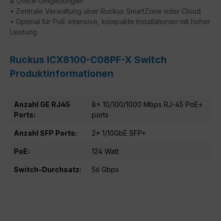
& Office-Umgebungen
• Zentrale Verwaltung über Ruckus SmartZone oder Cloud
• Optimal für PoE-intensive, kompakte Installationen mit hoher
Leistung
Ruckus ICX8100-C08PF-X Switch
Produktinformationen
Anzahl GE RJ45
8× 10/100/1000 Mbps RJ-45 PoE+
Ports:
ports
Anzahl SFP Ports:
2× 1/10GbE SFP+
PoE:
124 Watt
Switch-Durchsatz:
56 Gbps