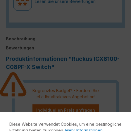
Lesen Sie unsere Bewertungen.
Beschreibung
Bewertungen
Produktinformationen "Ruckus ICX8100-
C08PF-X Switch"
Begrenztes Budget? - Fordern Sie
jetzt Ihr attraktives Angebot an!
Individuellen Preis anfragen
Diese Website verwendet Cookies, um eine bestmögliche
Erfahrung bieten zu können.
Mehr Informationen ...