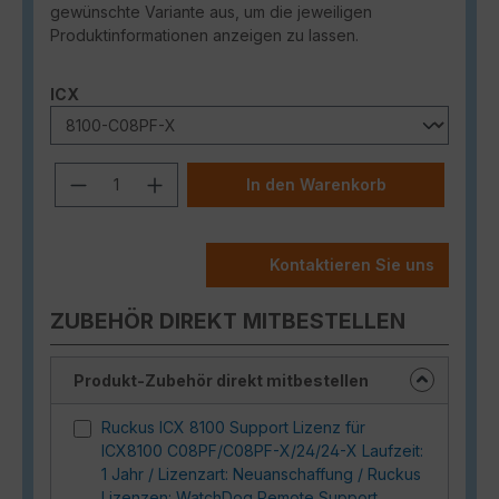
gewünschte Variante aus, um die jeweiligen
Produktinformationen anzeigen zu lassen.
auswählen
ICX
Produkt Anzahl: Gib den gewünschten
In den Warenkorb
Kontaktieren Sie uns
ZUBEHÖR DIREKT MITBESTELLEN
Produkt-Zubehör direkt mitbestellen
Ruckus ICX 8100 Support Lizenz für
ICX8100 C08PF/C08PF-X/24/24-X Laufzeit:
1 Jahr / Lizenzart: Neuanschaffung / Ruckus
Lizenzen: WatchDog Remote Support