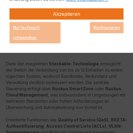
Der
Ruckus ICX8100-C08PF-X Switch
ist eine kompakte,
hoch­leistungsfähige Access-Lösung der ICX8100-Serie,
Akzeptieren
speziell geschaffen für anspruchsvolle Rand- bzw. Edge-
Installationen, bei denen sowohl Stromversorgung über PoE+
als auch leistungsfähige Uplinks erforderlich sind.
Nur technisch
Konfigurieren
Ausgestattet mit 8 Gigabit-Ethernet-Ports mit PoE+ sowie
notwendige
dedizierten 10-Gigabit-SFP+ Uplink/Stacking Ports, bietet
dieser Switch eine ideale Kombination aus Power, Portdichte
und Skalierbarkeit.
Dank der integrierten
Stackable-Technologie
ermöglicht
der Switch die Verbindung von bis zu 12 Einheiten zu einem
logischen System, wodurch Bandbreite, Redundanz und
Verwaltung deutlich verbessert werden. Die zentrale
Steuerung erfolgt über
Ruckus SmartZone
oder
Ruckus
Cloud Management
, was insbesondere in Umgebungen mit
mehreren Standorten oder hohen Anforderungen an
Überwachung und Automatisierung von Vorteil ist.
Erweiterte Funktionen wie
Quality of Service (QoS)
,
802.1X-
Authentifizierung
,
Access Control Lists (ACLs)
,
VLAN-
Segmentierung
und Multicast-Optimierung garantieren