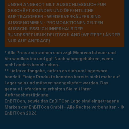
UNSER ANGEBOT GILT AUSSCHLIESSLICH FÜR G
ESCHÄFTSKUNDEN UND ÖFFENTLICHE A
UFTRAGGEBER - WIEDERVERKÄUFER SIND A
USGENOMMEN - PROMOAKTIONEN GELTEN A
USSCHLIESSLICH INNERHALB DER BU
NDESREPUBLIK DEUTSCHLAND (WEITERE LÄNDER NU
R AUF ANFRAGE)
* Alle Preise verstehen sich zzgl. Mehrwertsteuer und
Versandkosten und ggf. Nachnahmegebühren, wenn
nicht anders beschrieben.
** Lieferzeitangabe, sofern es sich um Lagerware
handelt. Einige Produkte könnten bereits nicht mehr auf
Lager sein und müssen nachgeliefert werden. Das
genaue Lieferdatum erhalten Sie mit Ihrer
Auftragsbestätigung.
EnBITCon, sowie das EnBITCon Logo sind eingetragene
Marken der EnBITCon GmbH - Alle Rechte vorbehalten - ©
EnBITCon 2026