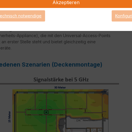
Akzeptieren
technisch notwendige
Konfigur
versal-APs ermöglichen es Krankenhäusern, die
ichtige Anwendungen wie Telemetrie ermöglichen, die eine
ssigkeit erfordern. Der dedizierte Wireless-Controller
cherheits-Appliance), die mit den Universal-Access-Points
an erster Stelle steht und bietet gleichzeitig eine
eräte.
chiedenen Szenarien (Deckenmontage)