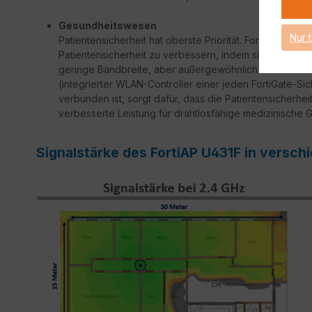
Gesundheitswesen
Nur 
Patientensicherheit hat oberste Priorität. Fortinet Uni
Patientensicherheit zu verbessern, indem sie lebensw
geringe Bandbreite, aber außergewöhnlich hohe Zuverlä
(integrierter WLAN-Controller einer jeden FortiGate-Si
verbunden ist, sorgt dafür, dass die Patientensicherheit 
verbesserte Leistung für drahtlosfähige medizinische G
Signalstärke des FortiAP U431F in vers