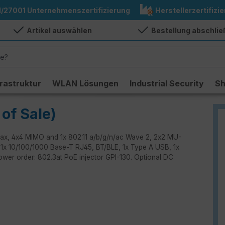
1/27001 Unternehmenszertifizierung
Herstellerzertifizie
Artikel auswählen
Bestellung abschli
frastruktur
WLAN Lösungen
Industrial Security
S
of Sale)
ac/ax, 4x4 MIMO and 1x 802.11 a/b/g/n/ac Wave 2, 2x2 MU-
 1x 10/100/1000 Base-T RJ45, BT/BLE, 1x Type A USB, 1x
power order: 802.3at PoE injector GPI-130. Optional DC