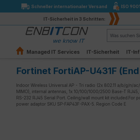
Schneller internationaler Versand
ISO 900
springen
Zur Hauptnavigation springen
IT-Sicherheit in 3 Schritten:
Managed IT Services
IT-Sicherheit
IT-In
Fortinet FortiAP-U431F (End 
Indoor Wireless Universal AP - Tri radio (2x 802.11 a/b/g/n/
MIMO), internal antennas, 1x 10/100/1000/2500 Base-T RJ45,
RS-232 RJ45 Serial Port. Ceiling/wall mount kit included.For 
power adaptor SKU SP-FAP43F-PAX-5. Region Code E
Bildergalerie überspringen