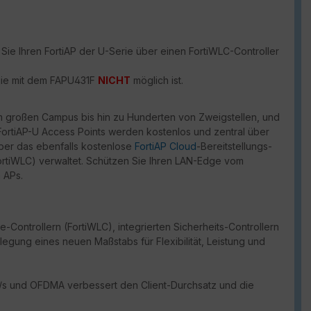
Sie Ihren FortiAP der U-Serie über einen FortiWLC-Controller
ogie mit dem FAPU431F
NICHT
möglich ist.
inem großen Campus bis hin zu Hunderten von Zweigstellen, und
 FortiAP-U Access Points werden kostenlos und zentral über
über das ebenfalls kostenlose
FortiAP Cloud
-Bereitstellungs-
ortiWLC) verwaltet. Schützen Sie Ihren LAN-Edge vom
 APs.
e-Controllern (FortiWLC), integrierten Sicherheits-Controllern
gung eines neuen Maßstabs für Flexibilität, Leistung und
it/s und OFDMA verbessert den Client-Durchsatz und die