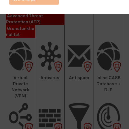
Enterprise Protection
Unified Threat Protection (UTP)
Advanced Threat
Protection (ATP)
Grundfunktio
nalität
Virtual
Antivirus
Antispam
Inline CASB
Private
Database +
Network
DLP
(VPN)