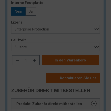
auswählen
Interne Festplatte
Nein
Ja
auswählen
Lizenz
auswählen
Laufzeit
Produkt Anzahl: Gib den gewünschten
In den Warenkorb
Kontaktieren Sie uns
ZUBEHÖR DIREKT MITBESTELLEN
Produkt-Zubehör direkt mitbestellen