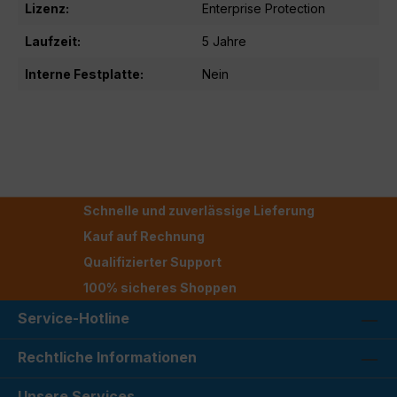
Lizenz:
Enterprise Protection
Laufzeit:
5 Jahre
Interne Festplatte:
Nein
Schnelle und zuverlässige Lieferung
Kauf auf Rechnung
Qualifizierter Support
100% sicheres Shoppen
Service-Hotline
Rechtliche Informationen
Unsere Services