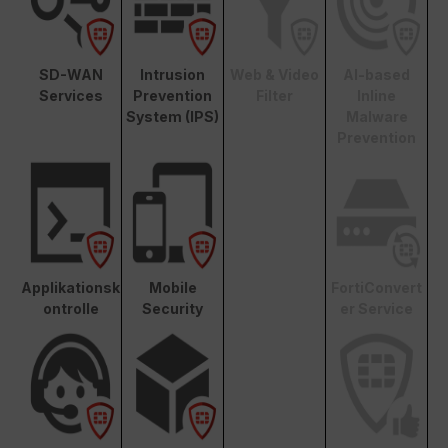
SD-WAN
Intrusion
Web & Video
AI-based
Services
Prevention
Filter
Inline
System (IPS)
Malware
Prevention
Applikationsk
Mobile
FortiConvert
ontrolle
Security
er Service