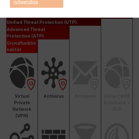
notwendige
Enterprise Protection
Unified Threat Protection (UTP)
Advanced Threat
Protection (ATP)
Grundfunktio
nalität
Virtual
Antivirus
Antispam
Inline CASB
Private
Database +
Network
DLP
(VPN)