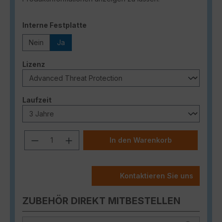
auswählen
Interne Festplatte
Nein
Ja
auswählen
Lizenz
auswählen
Laufzeit
Produkt Anzahl: Gib den gewünschten
In den Warenkorb
Kontaktieren Sie uns
ZUBEHÖR DIREKT MITBESTELLEN