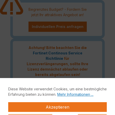
Begrenztes Budget? - Fordern Sie
jetzt Ihr attraktives Angebot an!
Individuellen Preis anfragen
Achtung! Bitte beachten Sie die
Fortinet Continous Service
Richtlinie
für
Lizenzverlängerungen, sollte Ihre
Lizenz demnächst ablaufen oder
bereits abgelaufen sein!
Diese Website verwendet Cookies, um eine bestmögliche
Erfahrung bieten zu können.
Mehr Informationen ...
Das Fortinet Advanced Thread Protection Lizenzbundle
liefert eine vollumfängliche Netzwerksicherheit für Ihre IT-
Akzeptieren
Infrastruktur. Bestandteile dieses Bundles sind neben
FortiCare 24x7 Support auch Application Control, Intrusion