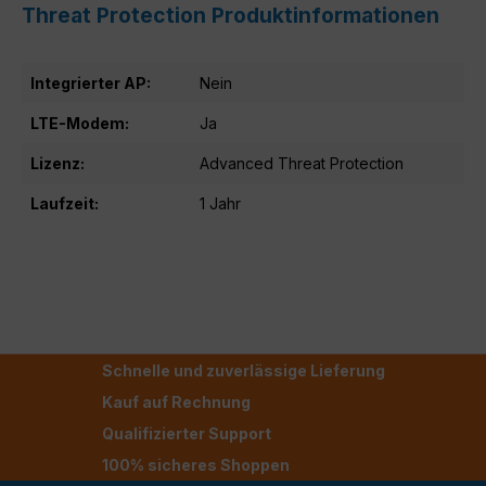
Threat Protection Produktinformationen
Integrierter AP:
Nein
LTE-Modem:
Ja
Lizenz:
Advanced Threat Protection
Laufzeit:
1 Jahr
Schnelle und zuverlässige Lieferung
Kauf auf Rechnung
Qualifizierter Support
100% sicheres Shoppen