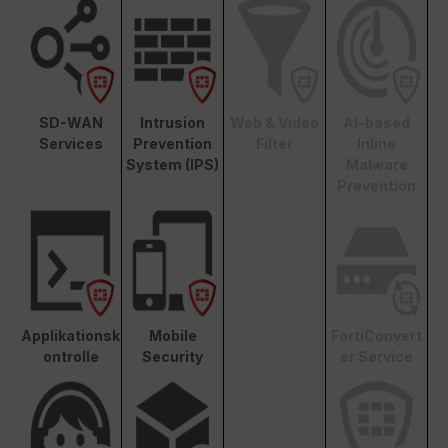
SD-WAN
Intrusion
Web & Video
AI-based
Services
Prevention
Filter
Inline
System (IPS)
Malware
Prevention
Applikationsk
Mobile
FortiConvert
ontrolle
Security
er Service