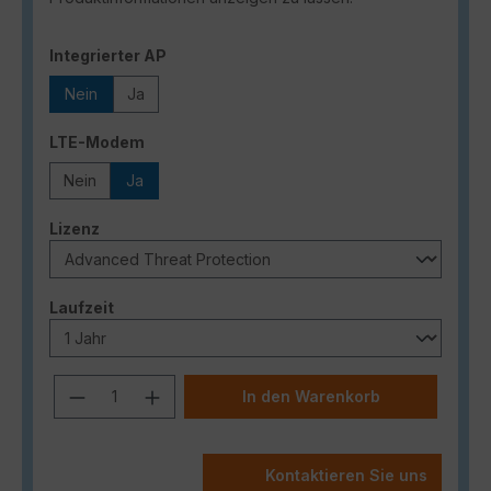
auswählen
Integrierter AP
Nein
Ja
auswählen
LTE-Modem
Nein
Ja
auswählen
Lizenz
auswählen
Laufzeit
Produkt Anzahl: Gib den gewünschten
In den Warenkorb
Kontaktieren Sie uns