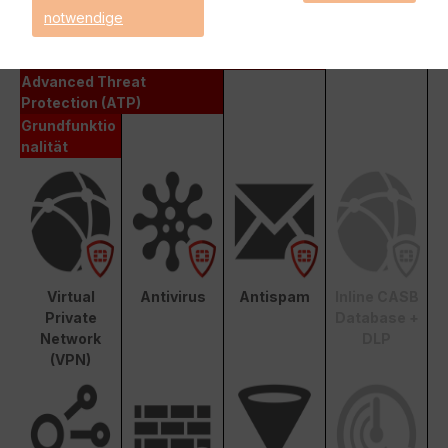
notwendige
Enterprise Protection
Unified Threat Protection (UTP)
Advanced Threat
Protection (ATP)
Grundfunktio
nalität
Virtual
Antivirus
Antispam
Inline CASB
Private
Database +
Network
DLP
(VPN)