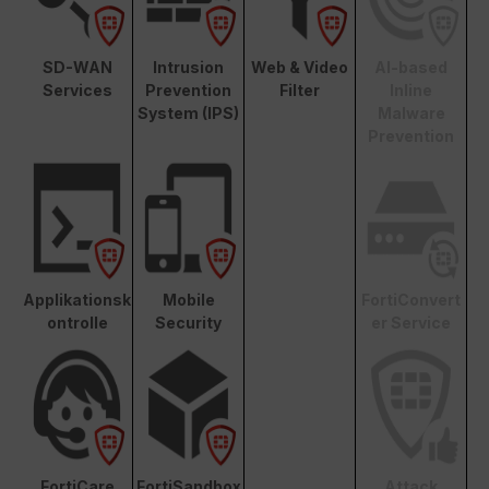
SD-WAN
Intrusion
Web & Video
AI-based
Services
Prevention
Filter
Inline
System (IPS)
Malware
Prevention
Applikationsk
Mobile
FortiConvert
ontrolle
Security
er Service
FortiCare
FortiSandbox
Attack