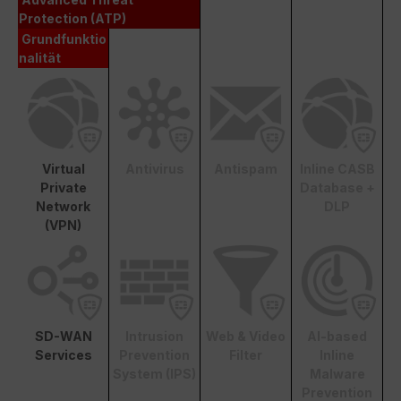
Protection (ATP)
Grundfunktio
nalität
Virtual
Antivirus
Antispam
Inline CASB
Private
Database +
Network
DLP
(VPN)
SD-WAN
Intrusion
Web & Video
AI-based
Services
Prevention
Filter
Inline
System (IPS)
Malware
Prevention