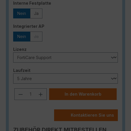
auswählen
Interne Festplatte
Nein
Ja
auswählen
Integrierter AP
Nein
Ja
(Diese Option ist zurzeit nicht verfügbar.)
auswählen
Lizenz
auswählen
Laufzeit
Produkt Anzahl: Gib den gewünschten
In den Warenkorb
Kontaktieren Sie uns
ZUBEHÖR DIREKT MITBESTELLEN