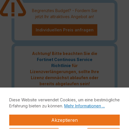
Begrenztes Budget? - Fordern Sie
jetzt Ihr attraktives Angebot an!
Individuellen Preis anfragen
Achtung! Bitte beachten Sie die
Fortinet Continous Service
Richtlinie
für
Lizenzverlängerungen, sollte Ihre
Lizenz demnächst ablaufen oder
bereits abgelaufen sein!
Diese Website verwendet Cookies, um eine bestmögliche
Erfahrung bieten zu können.
Mehr Informationen ...
Das Fortinet Advanced Thread Protection Lizenzbundle
liefert eine vollumfängliche Netzwerksicherheit für Ihre IT-
Akzeptieren
Infrastruktur. Bestandteile dieses Bundles sind neben
FortiCare 24x7 Support auch Application Control, Intrusion