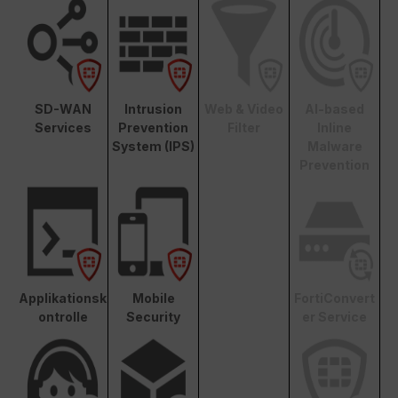
SD-WAN
Intrusion
Web & Video
AI-based
Services
Prevention
Filter
Inline
System (IPS)
Malware
Prevention
Applikationsk
Mobile
FortiConvert
ontrolle
Security
er Service