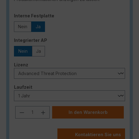
auswählen
Interne Festplatte
Nein
Ja
auswählen
Integrierter AP
Nein
Ja
auswählen
Lizenz
auswählen
Laufzeit
Produkt Anzahl: Gib den gewünschten
In den Warenkorb
Kontaktieren Sie uns