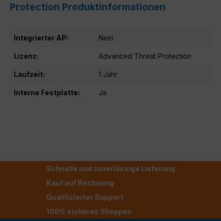
Protection Produktinformationen
Integrierter AP:
Nein
Lizenz:
Advanced Threat Protection
Laufzeit:
1 Jahr
Interne Festplatte:
Ja
Schnelle und zuverlässige Lieferung
Kauf auf Rechnung
Qualifizierter Support
100% sicheres Shoppen