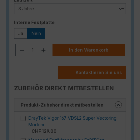
auswählen
Interne Festplatte
Ja
Nein
Produkt Anzahl: Gib den gewünschten
In den Warenkorb
Kontaktieren Sie uns
ZUBEHÖR DIREKT MITBESTELLEN
Produkt-Zubehör direkt mitbestellen
DrayTek Vigor 167 VDSL2 Super Vectoring
Modem
CHF 129.00