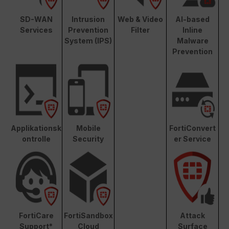
SD-WAN
Intrusion
Web & Video
AI-based
Services
Prevention
Filter
Inline
System (IPS)
Malware
Prevention
Applikationsk
Mobile
FortiConvert
ontrolle
Security
er Service
FortiCare
FortiSandbox
Attack
Support*
Cloud
Surface