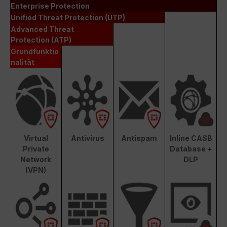
Enterprise Protection
Unified Threat Protection (UTP)
Advanced Threat
Protection (ATP)
Grundfunktio
nalität
Virtual
Antivirus
Antispam
Inline CASB
Private
Database +
Network
DLP
(VPN)