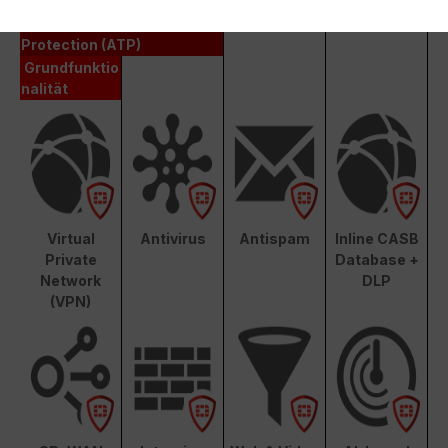
Unified Threat Protection (UTP)
Advanced Threat
Protection (ATP)
Grundfunktio
nalität
Virtual
Antivirus
Antispam
Inline CASB
Private
Database +
Network
DLP
(VPN)