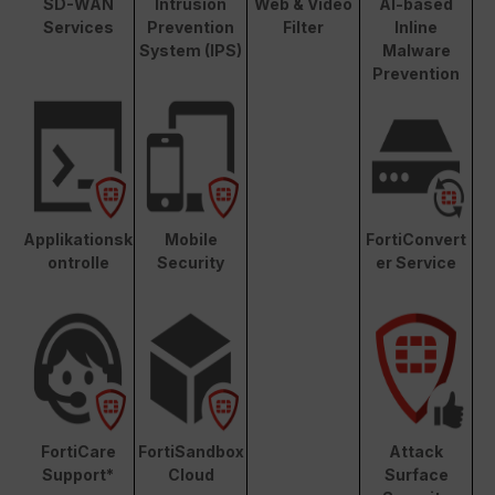
SD-WAN
Intrusion
Web & Video
AI-based
Services
Prevention
Filter
Inline
System (IPS)
Malware
Prevention
Applikationsk
Mobile
FortiConvert
ontrolle
Security
er Service
FortiCare
FortiSandbox
Attack
Support*
Cloud
Surface