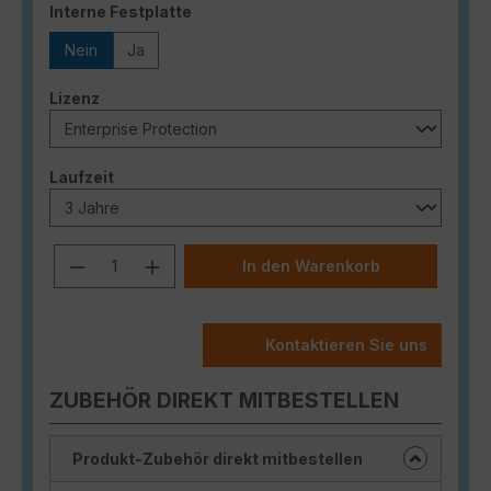
auswählen
Interne Festplatte
Nein
Ja
auswählen
Lizenz
auswählen
Laufzeit
Produkt Anzahl: Gib den gewünschten
In den Warenkorb
Kontaktieren Sie uns
ZUBEHÖR DIREKT MITBESTELLEN
Produkt-Zubehör direkt mitbestellen