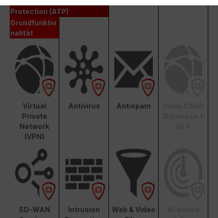
Advanced Threat
Protection (ATP)
Grundfunktio
nalität
Virtual
Antivirus
Antispam
Inline CASB
Private
Database +
Network
DLP
(VPN)
SD-WAN
Intrusion
Web & Video
AI-based