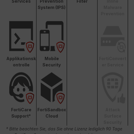
Services
Prevention
Filter
Inline
System (IPS)
Malware
Prevention
Applikationsk
Mobile
FortiConvert
ontrolle
Security
er Service
FortiCare
FortiSandbox
Attack
Support*
Cloud
Surface
Security
* Bitte beachten Sie, das Sie ohne Lizenz lediglich 90 Tage