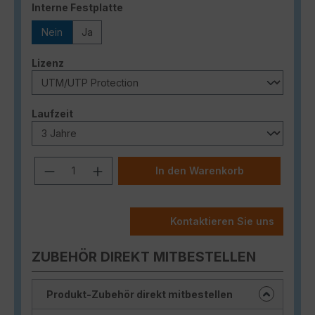
auswählen
Interne Festplatte
Nein
Ja
auswählen
Lizenz
auswählen
Laufzeit
Produkt Anzahl: Gib den gewünschten
In den Warenkorb
Kontaktieren Sie uns
ZUBEHÖR DIREKT MITBESTELLEN
Produkt-Zubehör direkt mitbestellen