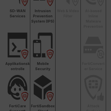
SD-WAN
Intrusion
Web & Video
AI-based
Services
Prevention
Filter
Inline
System (IPS)
Malware
Prevention
Applikationsk
Mobile
FortiConvert
ontrolle
Security
er Service
FortiCare
FortiSandbox
Attack