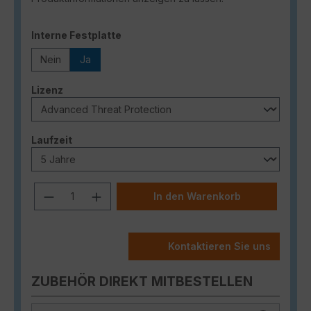
auswählen
Interne Festplatte
Nein
Ja
auswählen
Lizenz
auswählen
Laufzeit
Produkt Anzahl: Gib den gewünschten
In den Warenkorb
Kontaktieren Sie uns
ZUBEHÖR DIREKT MITBESTELLEN