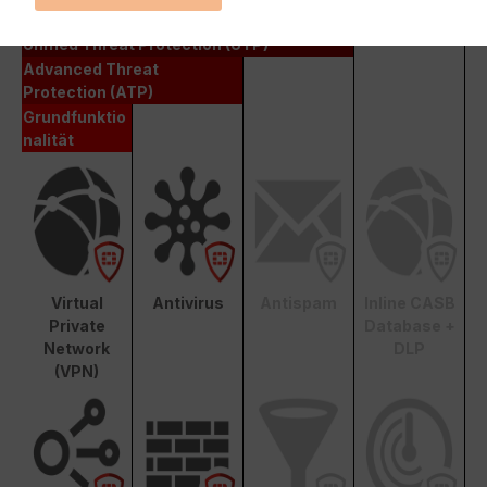
Enterprise Protection
Unified Threat Protection (UTP)
Advanced Threat
Protection (ATP)
Grundfunktio
nalität
Virtual
Antivirus
Antispam
Inline CASB
Private
Database +
Network
DLP
(VPN)