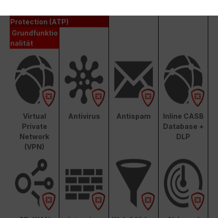
Unified Threat Protection (UTP)
Advanced Threat
Protection (ATP)
Grundfunktio
nalität
Virtual
Antivirus
Antispam
Inline CASB
Private
Database +
Network
DLP
(VPN)