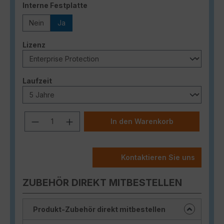
auswählen
Interne Festplatte
Nein
Ja
auswählen
Lizenz
auswählen
Laufzeit
Produkt Anzahl: Gib den gewünschten
In den Warenkorb
Kontaktieren Sie uns
ZUBEHÖR DIREKT MITBESTELLEN
Produkt-Zubehör direkt mitbestellen