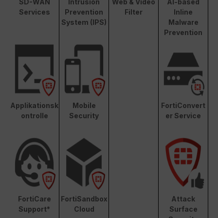
SD-WAN
Intrusion
Web & Video
AI-based
Services
Prevention
Filter
Inline
System (IPS)
Malware
Prevention
Applikationsk
Mobile
FortiConvert
ontrolle
Security
er Service
FortiCare
FortiSandbox
Attack
Support*
Cloud
Surface