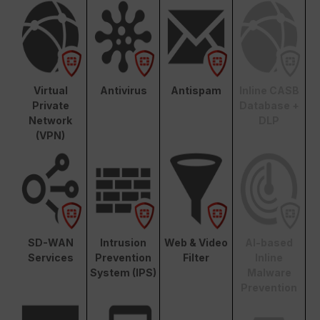
Virtual
Antivirus
Antispam
Inline CASB
Private
Database +
Network
DLP
(VPN)
SD-WAN
Intrusion
Web & Video
AI-based
Services
Prevention
Filter
Inline
System (IPS)
Malware
Prevention