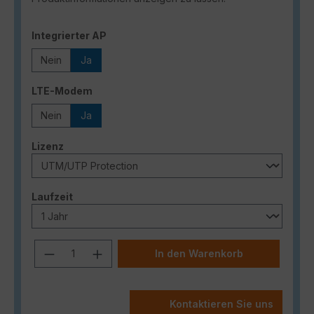
auswählen
Integrierter AP
Nein
Ja
auswählen
LTE-Modem
Nein
Ja
auswählen
Lizenz
auswählen
Laufzeit
Produkt Anzahl: Gib den gewünschten
In den Warenkorb
Kontaktieren Sie uns