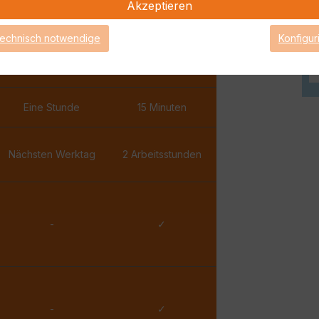
Akzeptieren
✓
✓
technisch notwendige
Konfigur
✓
✓
Eine Stunde
15 Minuten
Nächsten Werktag
2 Arbeitsstunden
-
✓
-
✓