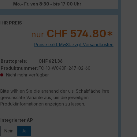
Mo.- Fr. von 8:30 - bis 17:00 Uhr
IHR PREIS
CHF 574.80*
nur
Preise exkl. MwSt. zzgl. Versandkosten
Bruttopreis:
CHF 621.36
Produktnummer:
FC-10-W040F-247-02-60
Nicht mehr verfügbar
Bitte wählen Sie die anahand der u.s. Schaltfläche Ihre
gewünschte Variante aus, um die jeweiligen
Produktinformationen anzeigen zu lassen.
auswählen
Integrierter AP
Nein
Ja
(Diese Option ist zurzeit nicht verfügbar.)