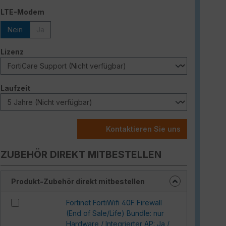
auswählen
LTE-Modem
Nein
Ja
(Diese Option ist zurzeit nicht verfügbar.)
(Diese Option ist zurzeit nicht verfügbar.)
auswählen
Lizenz
auswählen
Laufzeit
Kontaktieren Sie uns
ZUBEHÖR DIREKT MITBESTELLEN
Produkt-Zubehör direkt mitbestellen
Fortinet FortiWifi 40F Firewall
(End of Sale/Life) Bundle: nur
Hardware / Integrierter AP: Ja /