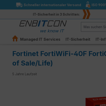
Schneller internationaler Versand
ISO 900
springen
Zur Hauptnavigation springen
IT-Sicherheit in 3 Schritten:
Managed IT Services
IT-Sicherheit
IT-In
Fortinet FortiWiFi-40F Fort
of Sale/Life)
5 Jahre Laufzeit
Bildergalerie überspringen