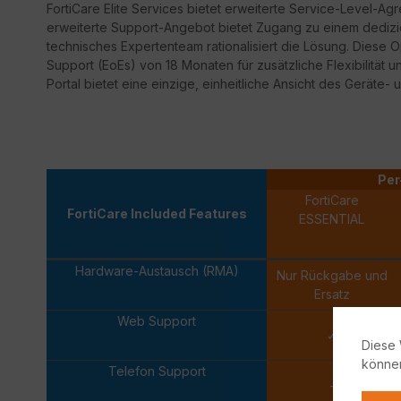
FortiCare
Elite Services bietet erweiterte Service-Level-Ag
erweiterte Support-Angebot bietet Zugang zu einem dedizi
technisches Expertenteam rationalisiert die Lösung. Diese 
Support
(
EoEs
) von 18 Monaten für zusätzliche Flexibilität 
Portal bietet eine einzige, einheitliche Ansicht des Geräte- 
Per
FortiCare
FortiCare Included Features
ESSENTIAL
Hardware-Austausch (RMA)
Nur Rückgabe und
Ersatz
Web Support
✓
Diese 
könne
Telefon Support
-