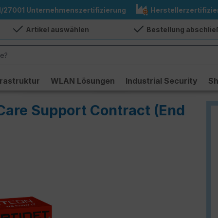
1/27001 Unternehmenszertifizierung
Herstellerzertifizie
Artikel auswählen
Bestellung abschli
frastruktur
WLAN Lösungen
Industrial Security
S
iCare Support Contract (End