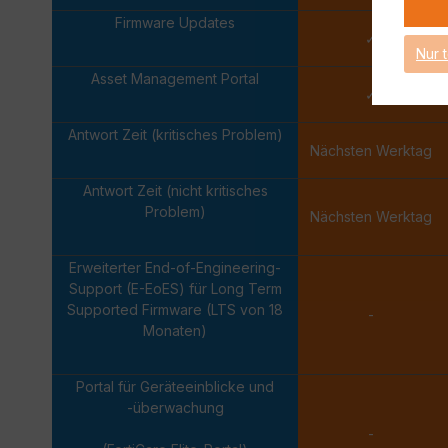
Firmware Updates
✓
Nur 
Asset Management Portal
✓
Antwort Zeit (kritisches Problem)
Nächsten Werktag
Antwort Zeit (nicht kritisches
Problem)
Nächsten Werktag
Erweiterter End-of-Engineering-
Support (E-EoES) für Long Term
Supported Firmware (LTS von 18
-
Monaten)
Portal für Geräteeinblicke und
-überwachung
-