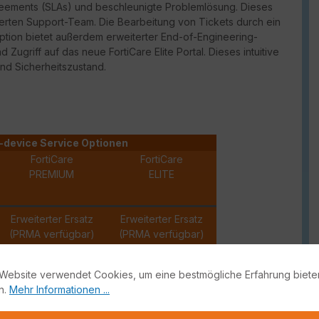
reements (
SLAs
) und beschleunigte Problemlösung. Dieses
erten Support-Team. Die Bearbeitung von Tickets durch ein
Option bietet außerdem erweiterter
End-of-Engineering-
und Zugriff auf das neue
FortiCare
Elite Portal. Dieses intuitive
und Sicherheitszustand.
-device Service Optionen
FortiCare
FortiCare
PREMIUM
ELITE
Erweiterter Ersatz
Erweiterter Ersatz
(PRMA verfügbar)
(PRMA verfügbar)
✓
✓
Website verwendet Cookies, um eine bestmögliche Erfahrung biete
n.
Mehr Informationen ...
✓
✓