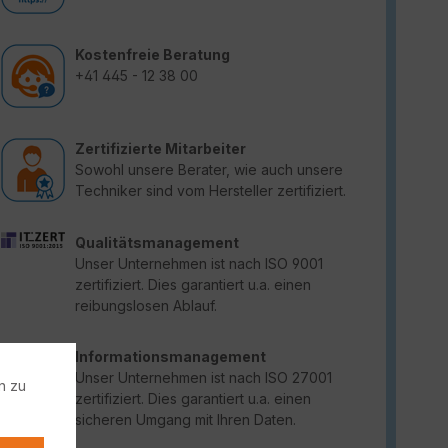
Kostenfreie Beratung
+41 445 - 12 38 00
Zertifizierte Mitarbeiter
Sowohl unsere Berater, wie auch unsere
Techniker sind vom Hersteller zertifiziert.
Qualitätsmanagement
Unser Unternehmen ist nach ISO 9001
zertifiziert. Dies garantiert u.a. einen
reibungslosen Ablauf.
Informationsmanagement
Unser Unternehmen ist nach ISO 27001
n zu
zertifiziert. Dies garantiert u.a. einen
sicheren Umgang mit Ihren Daten.