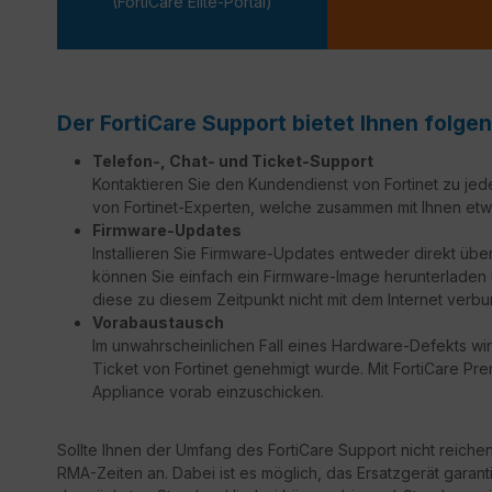
(FortiCare Elite-Portal)
Der FortiCare Support bietet Ihnen folgen
Telefon-, Chat- und Ticket-Support
Kontaktieren Sie den Kundendienst von Fortinet zu jed
von Fortinet-Experten, welche zusammen mit Ihnen etw
Firmware-Updates
Installieren Sie Firmware-Updates entweder direkt über
können Sie einfach ein Firmware-Image herunterladen un
diese zu diesem Zeitpunkt nicht mit dem Internet verbu
Vorabaustausch
Im unwahrscheinlichen Fall eines Hardware-Defekts wir
Ticket von Fortinet genehmigt wurde. Mit FortiCare Prem
Appliance vorab einzuschicken.
Sollte Ihnen der Umfang des FortiCare Support nicht reiche
RMA-Zeiten an. Dabei ist es möglich, das Ersatzgerät garant