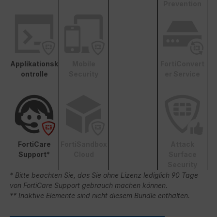
Prevention
Applikationsk
Mobile
FortiConvert
ontrolle
Security
er Service
FortiCare
FortiSandbox
Attack
Support*
Cloud
Surface
Security
* Bitte beachten Sie, das Sie ohne Lizenz lediglich 90 Tage
von FortiCare Support gebrauch machen können.
** Inaktive Elemente sind nicht diesem Bundle enthalten.