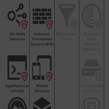
SD-WAN
Intrusion
Web & Video
AI-based
Services
Prevention
Filter
Inline
System (IPS)
Malware
Prevention
Applikationsk
Mobile
FortiConvert
ontrolle
Security
er Service