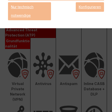
Fortinet Enterprise Protection
Nur technisch
Konfigurieren
notwendige
Enterprise Protection
Unified Threat Protection (UTP)
Advanced Threat
Protection (ATP)
Grundfunktio
nalität
Virtual
Antivirus
Antispam
Inline CASB
Private
Database +
Network
DLP
(VPN)