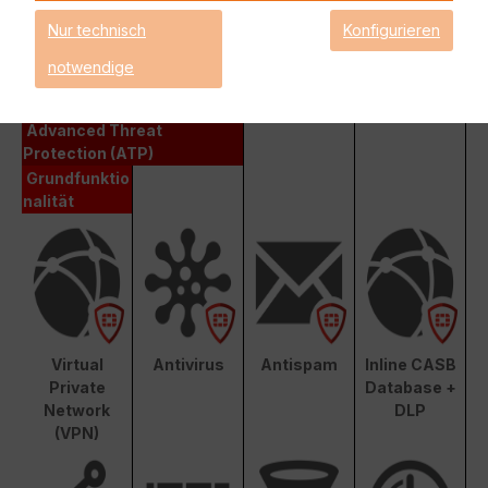
Fortinet Enterprise Protection
Nur technisch
Konfigurieren
notwendige
Enterprise Protection
Unified Threat Protection (UTP)
Advanced Threat
Protection (ATP)
Grundfunktio
nalität
Virtual
Antivirus
Antispam
Inline CASB
Private
Database +
Network
DLP
(VPN)