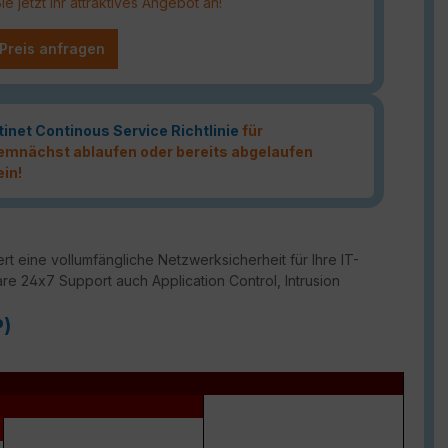
 jetzt Ihr attraktives Angebot an!
 Preis anfragen
tinet Continous Service Richtlinie
für
 demnächst ablaufen oder bereits abgelaufen
ein!
t eine vollumfängliche Netzwerksicherheit für Ihre IT-
are 24x7 Support auch Application Control, Intrusion
P)