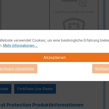
FortiConverter Service
Website verwendet Cookies, um eine bestmögliche Erfahrung biete
n.
Mehr Informationen ...
Attack Surface Security
ge von FortiCare Support gebrauch machen können.
Akzeptieren
technisch notwendige
Konfigur
Guide
FortiGate Live-Demo
eat Protection Produktinformationen