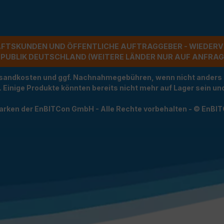
ÄFTSKUNDEN UND ÖFFENTLICHE AUFTRAGGEBER - WIEDERV
UBLIK DEUTSCHLAND (WEITERE LÄNDER NUR AUF ANFRAGE)
Versandkosten und ggf. Nachnahmegebühren, wenn nicht anders
t. Einige Produkte könnten bereits nicht mehr auf Lager sein 
arken der EnBITCon GmbH - Alle Rechte vorbehalten - © EnBI