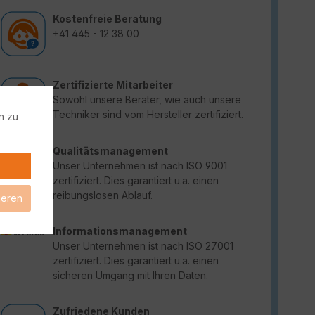
Kostenfreie Beratung
+41 445 - 12 38 00
Zertifizierte Mitarbeiter
Sowohl unsere Berater, wie auch unsere
Techniker sind vom Hersteller zertifiziert.
n zu
Qualitätsmanagement
Unser Unternehmen ist nach ISO 9001
zertifiziert. Dies garantiert u.a. einen
reibungslosen Ablauf.
ieren
Informationsmanagement
Unser Unternehmen ist nach ISO 27001
zertifiziert. Dies garantiert u.a. einen
sicheren Umgang mit Ihren Daten.
Zufriedene Kunden