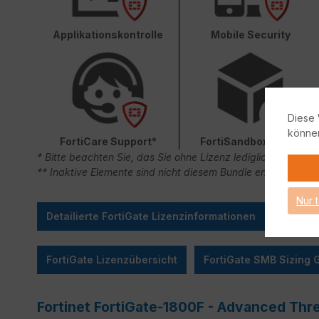
Applikationskontrolle
Mobile Security
Diese 
könne
FortiCare Support*
FortiSandbox Cloud
* Bitte beachten Sie, das Sie ohne Lizenz lediglich 90 Ta
** Inaktive Elemente sind nicht diesem Bundle enthalten.
Nur 
Detailierte FortiGate Lizenzinformationen
FortiGate Lizenzübersicht
FortiGate SMB Sizing 
Fortinet FortiGate-1800F - Advanced Thr