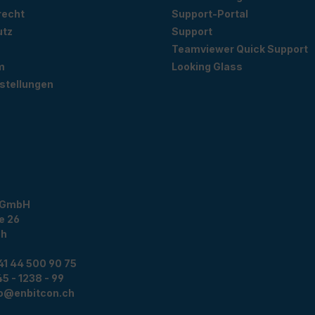
recht
Support-Portal
utz
Support
Teamviewer Quick Support
m
Looking Glass
stellungen
 GmbH
e 26
ch
41 44 500 90 75
5 - 1238 - 99
fo@enbitcon.ch