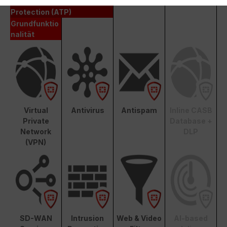
Advanced Threat
Protection (ATP)
Grundfunktio
nalität
Virtual
Antivirus
Antispam
Inline CASB
Private
Database +
Network
DLP
(VPN)
SD-WAN
Intrusion
Web & Video
AI-based