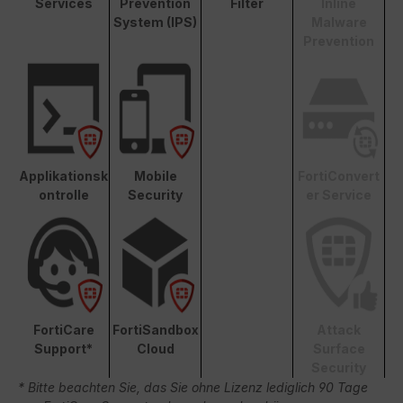
Services
Prevention
Filter
Inline
System (IPS)
Malware
Prevention
Applikationsk
Mobile
FortiConvert
ontrolle
Security
er Service
FortiCare
FortiSandbox
Attack
Support*
Cloud
Surface
Security
* Bitte beachten Sie, das Sie ohne Lizenz lediglich 90 Tage