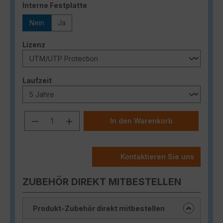
auswählen
Interne Festplatte
Nein
Ja
auswählen
Lizenz
auswählen
Laufzeit
Produkt Anzahl: Gib den gewünschten
In den Warenkorb
Kontaktieren Sie uns
ZUBEHÖR DIREKT MITBESTELLEN
Produkt-Zubehör direkt mitbestellen