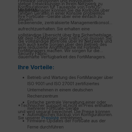
Firmware-Revisionen und individuellen
stetige Entwicklungen in Ihrem Netzwerk zu
Konfigurationen für Tausende von FortiOS-
reagieren.
Mit FortiManager können Sie die Kontrolle über
fähigen Geräten in einer Konsole problemlos
Ihre FortiGate--Geräte über eine einfach zu
steuern.
bedienende, zentralisierte Managementkonsole
aufrechtzuerhalten. Sie erhalten eine
vollständige Übersicht über Ihre Sicherheitslage,
Mit dem FortiManger über EnBITCon müssen Sie
die vollständige Kontrolle über Ihr Netzwerk und
sich auch keine Sorgen über den Betrieb des
eine reduzierte Angriffsfläche mit Fortinets
FortiManagers machen. Wir sorgen für die
Security Fabric.
dauerhafte Verfügbarkeit des FortiManagers.
Ihre Vorteile:
Betrieb und Wartung des FortiManager über
ISO 9001 und ISO 27001 zertifiziertes
Unternehmen in einem deutschen
Rechenzentrum
Einfache zentrale Verwaltung einer oder
*Technischer Support ist nicht im Preis enthalten
mehrerer FortiGate-Geräte
und wird separat berechnet. Die Preise können
Automatisches Backup von Konfigurationen.
Sie unserer
Preisliste
entnehmen.
Firmware-Updates der FortiGate aus der
Ferne durchführen