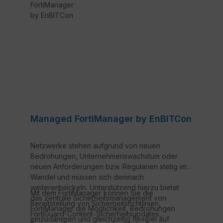
Managed FortiManager by EnBITCon
Netzwerke stehen aufgrund von neuen
Bedrohungen, Unternehmenswachstum oder
neuen Anforderungen bzw. Regularien stetig im
Wandel und müssen sich demnach
weiterentwickeln. Unterstützend hierzu bietet
Mit dem FortiManager können Sie die
das zentrale Sicherheitsmanagement von
Bereitstellung von Sicherheitsrichtlinien,
FortiManager die Möglichkeit, Bedrohungen
FortiGuard-Content-Sicherheitsupdates,
einzudämmen und gleichzeitig flexibel auf