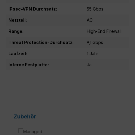
IPsec-VPN Durchsatz:
55 Gbps
Netzteil:
AC
Range:
High-End Firewall
Threat Protection-Durchsatz:
9,1 Gbps
Laufzeit:
1 Jahr
Interne Festplatte:
Ja
Produktgalerie überspringen
Zubehör