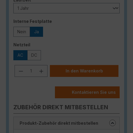
auswählen
Interne Festplatte
Nein
Ja
auswählen
Netzteil
AC
DC
Produkt Anzahl: Gib den gewünschten
In den Warenkorb
Kontaktieren Sie uns
ZUBEHÖR DIREKT MITBESTELLEN
Produkt-Zubehör direkt mitbestellen