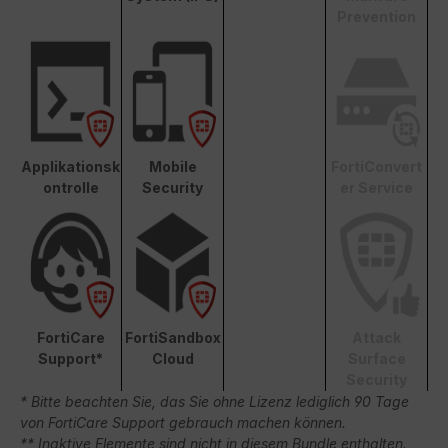
Prevention
Applikationsk
Mobile
FortiConvert
ontrolle
Security
er Service
FortiCare
FortiSandbox
Attack
Support*
Cloud
Surface
Security
* Bitte beachten Sie, das Sie ohne Lizenz lediglich 90 Tage
von FortiCare Support gebrauch machen können.
** Inaktive Elemente sind nicht in diesem Bundle enthalten.