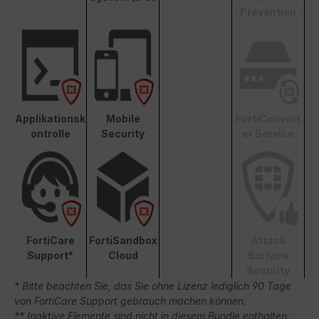
Prevention
Applikationsk
Mobile
FortiConvert
ontrolle
Security
er Service
FortiCare
FortiSandbox
Attack
Support*
Cloud
Surface
Security
* Bitte beachten Sie, das Sie ohne Lizenz lediglich 90 Tage
von FortiCare Support gebrauch machen können.
** Inaktive Elemente sind nicht in diesem Bundle enthalten.