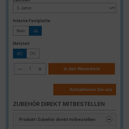
auswählen
Interne Festplatte
Nein
Ja
auswählen
Netzteil
AC
DC
Produkt Anzahl: Gib den gewünschten
In den Warenkorb
Kontaktieren Sie uns
ZUBEHÖR DIREKT MITBESTELLEN
Produkt-Zubehör direkt mitbestellen