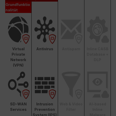
Grundfunktio
nalität
Virtual
Antivirus
Antispam
Inline CASB
Private
Database +
Network
DLP
(VPN)
SD-WAN
Intrusion
Web & Video
AI-based
Services
Prevention
Filter
Inline
System (IPS)
Malware