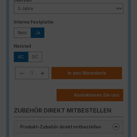
auswählen
Interne Festplatte
Nein
Ja
auswählen
Netzteil
AC
DC
Produkt Anzahl: Gib den gewünschten
In den Warenkorb
Kontaktieren Sie uns
ZUBEHÖR DIREKT MITBESTELLEN
Produkt-Zubehör direkt mitbestellen