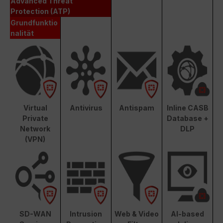
Advanced Threat
Protection (ATP)
Grundfunktio
nalität
Virtual
Antivirus
Antispam
Inline CASB
Private
Database +
Network
DLP
(VPN)
SD-WAN
Intrusion
Web & Video
AI-based