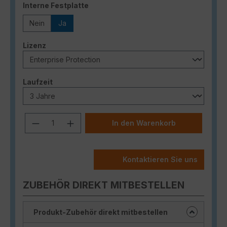
auswählen
Interne Festplatte
Nein
Ja
auswählen
Lizenz
auswählen
Laufzeit
Produkt Anzahl: Gib den gewünschten
In den Warenkorb
Kontaktieren Sie uns
ZUBEHÖR DIREKT MITBESTELLEN
Produkt-Zubehör direkt mitbestellen