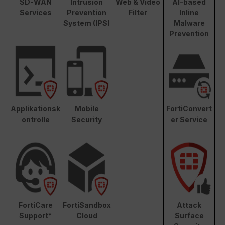
SD-WAN
Intrusion
Web & Video
AI-based
Services
Prevention
Filter
Inline
System (IPS)
Malware
Prevention
Applikationsk
Mobile
FortiConvert
ontrolle
Security
er Service
FortiCare
FortiSandbox
Attack
Support*
Cloud
Surface