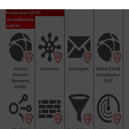
Unified Threat Protection (UTP)
Advanced Threat
Protection (ATP)
Grundfunktio
nalität
Virtual
Antivirus
Antispam
Inline CASB
Private
Database +
Network
DLP
(VPN)