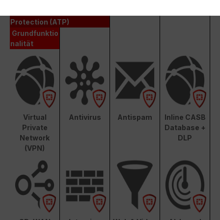
Unified Threat Protection (UTP)
Advanced Threat
Protection (ATP)
Grundfunktio
nalität
Virtual
Antivirus
Antispam
Inline CASB
Private
Database +
Network
DLP
(VPN)