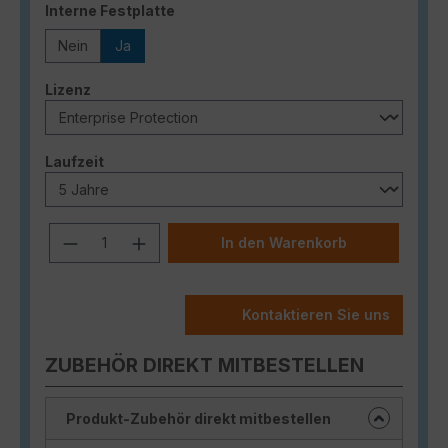
auswählen
Interne Festplatte
Nein
Ja
auswählen
Lizenz
auswählen
Laufzeit
Produkt Anzahl: Gib den gewünschten
In den Warenkorb
Kontaktieren Sie uns
ZUBEHÖR DIREKT MITBESTELLEN
Produkt-Zubehör direkt mitbestellen