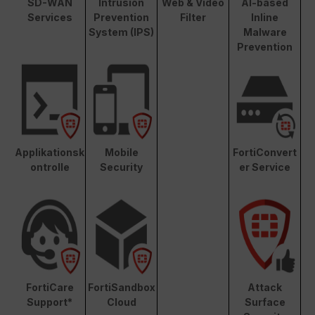
SD-WAN
Intrusion
Web & Video
AI-based
Services
Prevention
Filter
Inline
System (IPS)
Malware
Prevention
Applikationsk
Mobile
FortiConvert
ontrolle
Security
er Service
FortiCare
FortiSandbox
Attack
Support*
Cloud
Surface