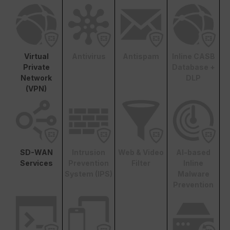
Virtual
Antivirus
Antispam
Inline CASB
Private
Database +
Network
DLP
(VPN)
SD-WAN
Intrusion
Web & Video
AI-based
Services
Prevention
Filter
Inline
System (IPS)
Malware
Prevention