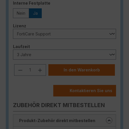
auswählen
Interne Festplatte
Nein
Ja
auswählen
Lizenz
auswählen
Laufzeit
Produkt Anzahl: Gib den gewünschten
In den Warenkorb
Kontaktieren Sie uns
ZUBEHÖR DIREKT MITBESTELLEN
Produkt-Zubehör direkt mitbestellen