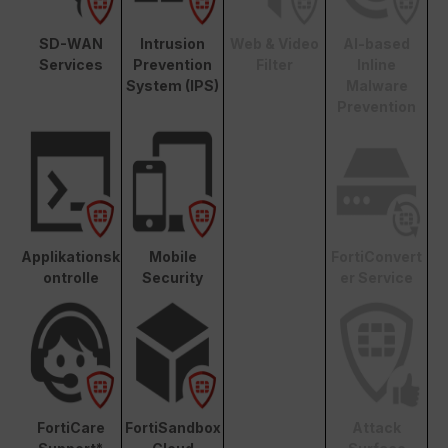
SD-WAN
Intrusion
Web & Video
AI-based
Services
Prevention
Filter
Inline
System (IPS)
Malware
Prevention
Applikationsk
Mobile
FortiConvert
ontrolle
Security
er Service
FortiCare
FortiSandbox
Attack