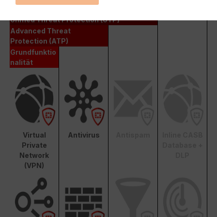
Enterprise Protection
Unified Threat Protection (UTP)
Advanced Threat
Protection (ATP)
Grundfunktio
nalität
Virtual
Antivirus
Antispam
Inline CASB
Private
Database +
Network
DLP
(VPN)