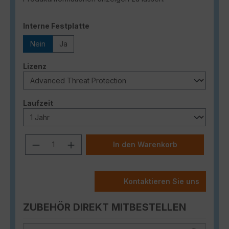
auswählen
Interne Festplatte
Nein
Ja
auswählen
Lizenz
auswählen
Laufzeit
Produkt Anzahl: Gib den gewünschten
In den Warenkorb
Kontaktieren Sie uns
ZUBEHÖR DIREKT MITBESTELLEN