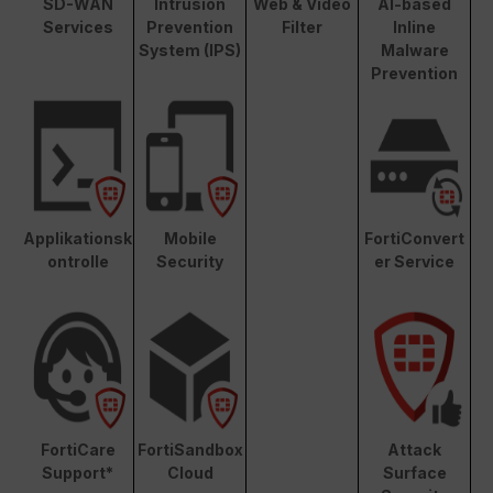
SD-WAN
Intrusion
Web & Video
AI-based
Services
Prevention
Filter
Inline
System (IPS)
Malware
Prevention
Applikationsk
Mobile
FortiConvert
ontrolle
Security
er Service
FortiCare
FortiSandbox
Attack
Support*
Cloud
Surface