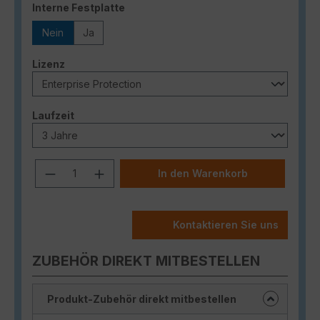
auswählen
Interne Festplatte
Nein
Ja
auswählen
Lizenz
auswählen
Laufzeit
Produkt Anzahl: Gib den gewünschten
In den Warenkorb
Kontaktieren Sie uns
ZUBEHÖR DIREKT MITBESTELLEN
Produkt-Zubehör direkt mitbestellen