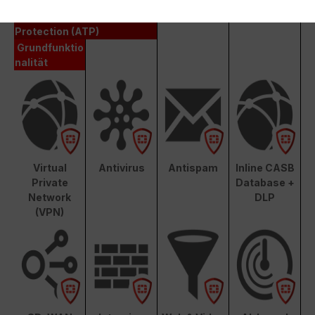
Unified Threat Protection (UTP)
Advanced Threat
Protection (ATP)
Grundfunktio
nalität
Virtual
Antivirus
Antispam
Inline CASB
Private
Database +
Network
DLP
(VPN)