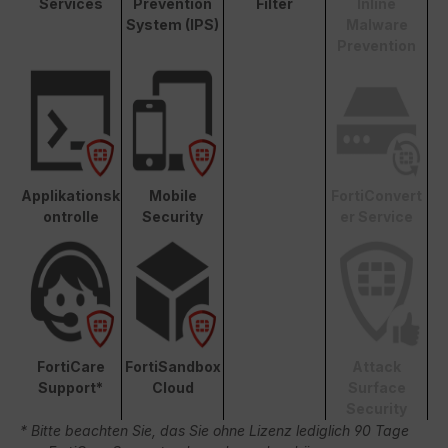
Services
Prevention
Filter
Inline
System (IPS)
Malware
Prevention
Applikationsk
Mobile
FortiConvert
ontrolle
Security
er Service
FortiCare
FortiSandbox
Attack
Support*
Cloud
Surface
Security
* Bitte beachten Sie, das Sie ohne Lizenz lediglich 90 Tage