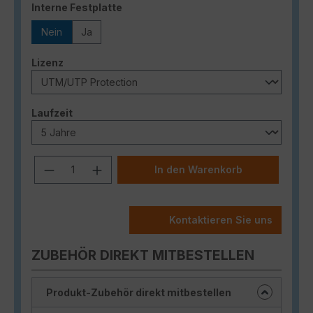
auswählen
Interne Festplatte
Nein
Ja
auswählen
Lizenz
auswählen
Laufzeit
Produkt Anzahl: Gib den gewünschten
In den Warenkorb
Kontaktieren Sie uns
ZUBEHÖR DIREKT MITBESTELLEN
Produkt-Zubehör direkt mitbestellen