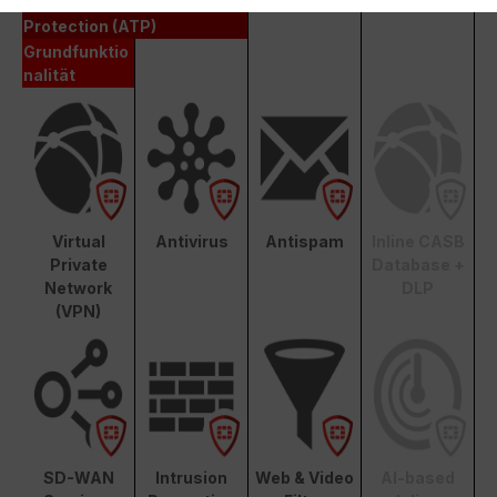
Advanced Threat
Protection (ATP)
Grundfunktio
nalität
Virtual
Antivirus
Antispam
Inline CASB
Private
Database +
Network
DLP
(VPN)
SD-WAN
Intrusion
Web & Video
AI-based