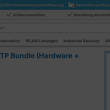
1/27001 Unternehmenszertifizierung
Herstellerzertifizie
Artikel auswählen
Bestellung abschli
frastruktur
WLAN Lösungen
Industrial Security
S
ATP Bundle (Hardware +