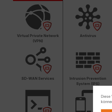
Virtual Private Network
Antivirus
(VPN)
SD-WAN Services
Intrusion Prevention
System (IPS)
Diese 
könne