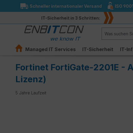
Schneller internationaler Versand
ISO 900
springen
Zur Hauptnavigation springen
IT-Sicherheit in 3 Schritten:
Managed IT Services
IT-Sicherheit
IT-In
Fortinet FortiGate-2201E - 
Lizenz)
5 Jahre Laufzeit
Bildergalerie überspringen