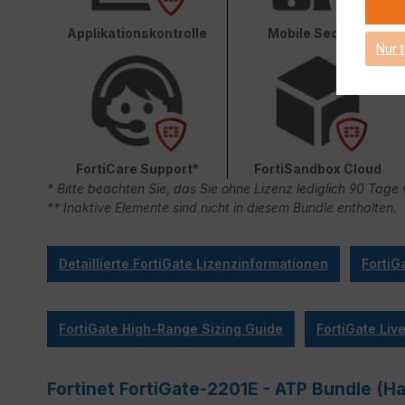
Applikationskontrolle
Mobile Security
Nur 
FortiCare Support*
FortiSandbox Cloud
* Bitte beachten Sie, das Sie ohne Lizenz lediglich 90 Ta
** Inaktive Elemente sind nicht in diesem Bundle enthalten.
Detaillierte FortiGate Lizenzinformationen
FortiG
FortiGate High-Range Sizing Guide
FortiGate Li
Fortinet FortiGate-2201E - ATP Bundle (H