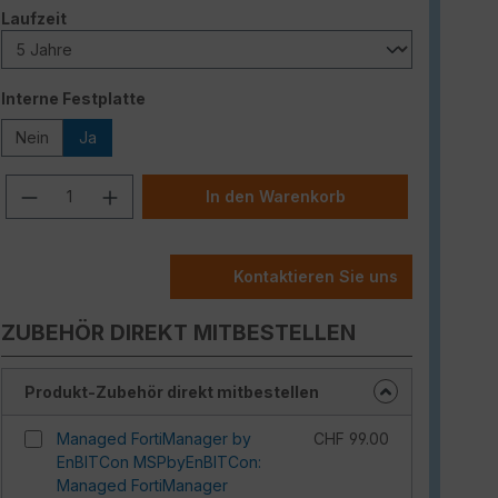
auswählen
Laufzeit
auswählen
Interne Festplatte
Nein
Ja
Produkt Anzahl: Gib den gewünschten W
In den Warenkorb
Kontaktieren Sie uns
ZUBEHÖR DIREKT MITBESTELLEN
Produkt-Zubehör direkt mitbestellen
Managed FortiManager by
CHF 99.00
EnBITCon MSPbyEnBITCon:
Managed FortiManager