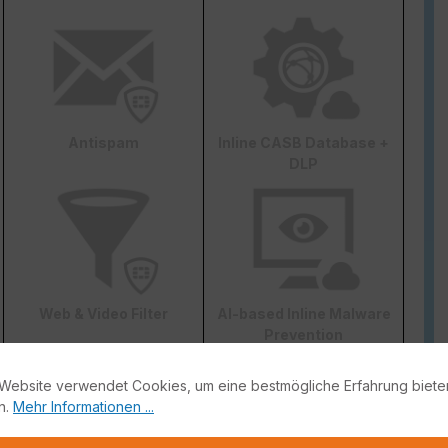
Antispam
Inline CASB Database +
DLP
Web & Video Filter
AI-based Inline Malware
Prevention
Website verwendet Cookies, um eine bestmögliche Erfahrung biete
n.
Mehr Informationen ...