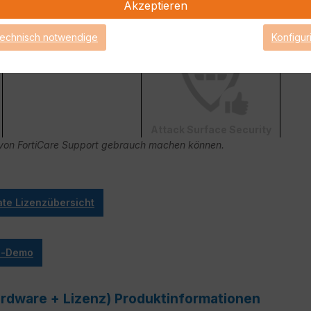
Akzeptieren
FortiConverter Service
technisch notwendige
Konfigur
Attack Surface Security
ge von FortiCare Support gebrauch machen können.
ate Lizenzübersicht
ve-Demo
ardware + Lizenz) Produktinformationen