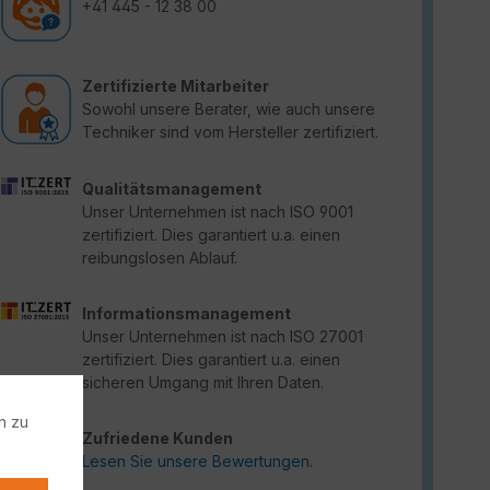
+41 445 - 12 38 00
Zertifizierte Mitarbeiter
Sowohl unsere Berater, wie auch unsere
Techniker sind vom Hersteller zertifiziert.
Qualitätsmanagement
Unser Unternehmen ist nach ISO 9001
zertifiziert. Dies garantiert u.a. einen
reibungslosen Ablauf.
Informationsmanagement
Unser Unternehmen ist nach ISO 27001
zertifiziert. Dies garantiert u.a. einen
sicheren Umgang mit Ihren Daten.
n zu
Zufriedene Kunden
Lesen Sie unsere Bewertungen.