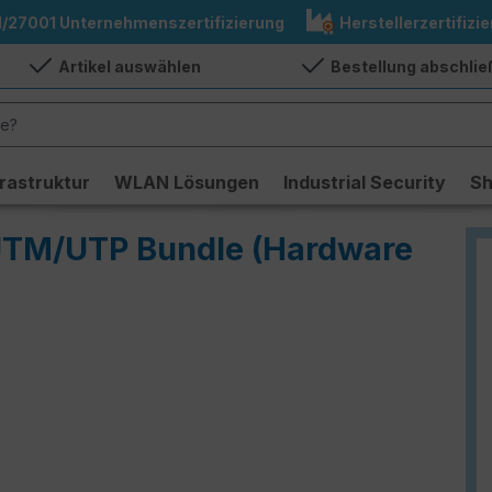
1/27001 Unternehmenszertifizierung
Herstellerzertifizie
Artikel auswählen
Bestellung abschli
frastruktur
WLAN Lösungen
Industrial Security
S
 UTM/UTP Bundle (Hardware