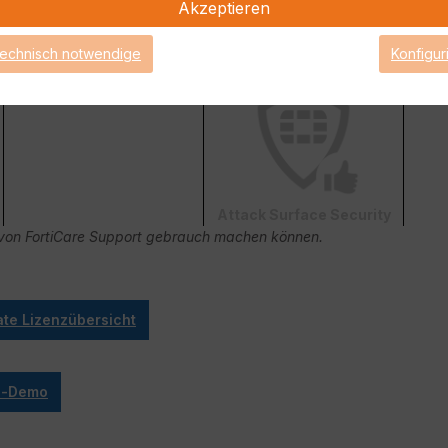
Akzeptieren
technisch notwendige
Konfigur
FortiConverter Service
Attack Surface Security
ge von FortiCare Support gebrauch machen können.
ate Lizenzübersicht
ve-Demo