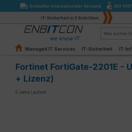
Schneller internationaler Versand
ISO 900
springen
Zur Hauptnavigation springen
IT-Sicherheit in 3 Schritten:
Managed IT Services
IT-Sicherheit
IT-In
Fortinet FortiGate-2201E -
+ Lizenz)
5 Jahre Laufzeit
Bildergalerie überspringen