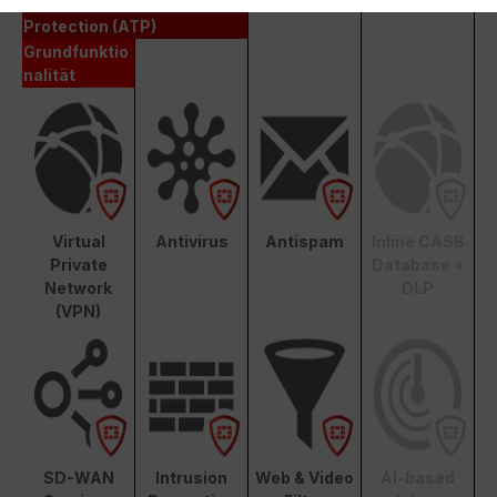
Advanced Threat
Protection (ATP)
Grundfunktio
nalität
Virtual
Antivirus
Antispam
Inline CASB
Private
Database +
Network
DLP
(VPN)
SD-WAN
Intrusion
Web & Video
AI-based