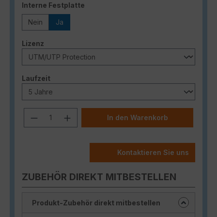
auswählen
Interne Festplatte
Nein
Ja
auswählen
Lizenz
auswählen
Laufzeit
Produkt Anzahl: Gib den gewünschten
In den Warenkorb
Kontaktieren Sie uns
ZUBEHÖR DIREKT MITBESTELLEN
Produkt-Zubehör direkt mitbestellen