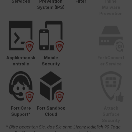
Services
Prevention
Filter
Inline
System (IPS)
Malware
Prevention
Applikationsk
Mobile
FortiConvert
ontrolle
Security
er Service
FortiCare
FortiSandbox
Attack
Support*
Cloud
Surface
Security
* Bitte beachten Sie, das Sie ohne Lizenz lediglich 90 Tage