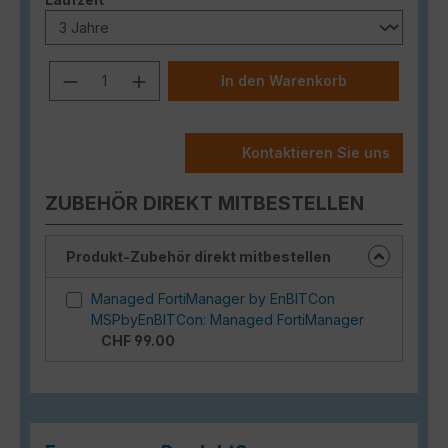
Produkt Anzahl: Gib den gewünschten
In den Warenkorb
Kontaktieren Sie uns
ZUBEHÖR DIREKT MITBESTELLEN
Produkt-Zubehör direkt mitbestellen
Managed FortiManager by EnBITCon
MSPbyEnBITCon: Managed FortiManager
CHF 99.00