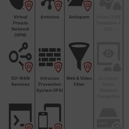
Virtual
Antivirus
Antispam
Inline CASB
Private
Database +
Network
DLP
(VPN)
SD-WAN
Intrusion
Web & Video
AI-based
Services
Prevention
Filter
Inline
System (IPS)
Malware
Prevention