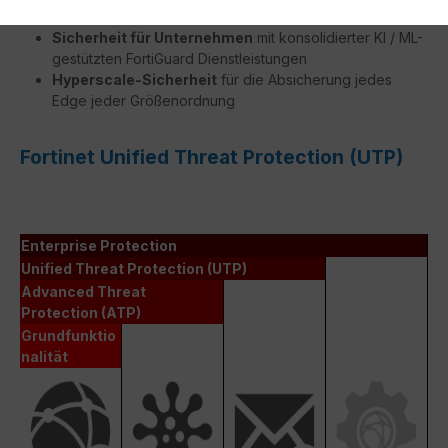
vSPU Prozessoren
Sicherheit für Unternehmen
mit konsolidierter KI / ML-
gestützten FortiGuard Dienstleistungen
Hyperscale-Sicherheit
für die Absicherung jedes
Edge jeder Größenordnung
Fortinet Unified Threat Protection (UTP)
Enterprise Protection
Unified Threat Protection (UTP)
Advanced Threat
Protection (ATP)
Grundfunktio
nalität