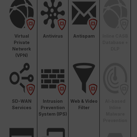
Virtual
Antivirus
Antispam
Inline CASB
Private
Database +
Network
DLP
(VPN)
SD-WAN
Intrusion
Web & Video
AI-based
Services
Prevention
Filter
Inline
System (IPS)
Malware
Prevention