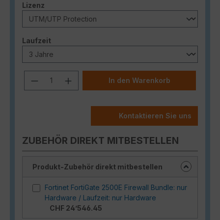
auswählen
Lizenz
auswählen
Laufzeit
Produkt Anzahl: Gib den gewünschten
In den Warenkorb
Kontaktieren Sie uns
ZUBEHÖR DIREKT MITBESTELLEN
Produkt-Zubehör direkt mitbestellen
Fortinet FortiGate 2500E Firewall Bundle: nur
Hardware / Laufzeit: nur Hardware
CHF 24’546.45