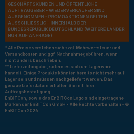
ESCHÄFTSKUNDEN UND ÖFFENTLICHE A
UFTRAGGEBER - WIEDERVERKÄUFER SIND A
USGENOMMEN - PROMOAKTIONEN GELTEN A
USSCHLIESSLICH INNERHALB DER BU
NDESREPUBLIK DEUTSCHLAND (WEITERE LÄNDER NU
R AUF ANFRAGE)
* Alle Preise verstehen sich zzgl. Mehrwertsteuer und
Versandkosten und ggf. Nachnahmegebühren, wenn
nicht anders beschrieben.
** Lieferzeitangabe, sofern es sich um Lagerware
handelt. Einige Produkte könnten bereits nicht mehr auf
Lager sein und müssen nachgeliefert werden. Das
genaue Lieferdatum erhalten Sie mit Ihrer
Auftragsbestätigung.
EnBITCon, sowie das EnBITCon Logo sind eingetragene
Marken der EnBITCon GmbH - Alle Rechte vorbehalten - ©
EnBITCon 2026