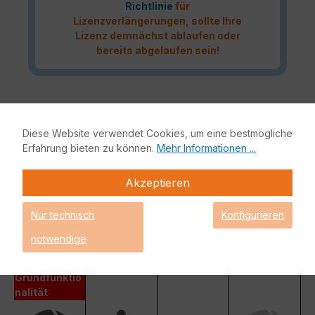
Richtlinie
für
Lizenzverlängerungen, sollte Ihre
Lizenz demnächst ablaufen oder
bereits abgelaufen sein!
Das Fortinet UTP Protection Lizenzbundle liefert eine
vollumfängliche Netzwerksicherheit für Ihre IT-Infrastruktur.
Diese Website verwendet Cookies, um eine bestmögliche
Bestandteile dieses Bundles sind neben der Fortinet
Erfahrung bieten zu können.
Mehr Informationen ...
Hardware-Appliance auch FortiCare und FortiGuard.
Fortinet Unified Threat Protection (UTP)
Akzeptieren
Enterprise Protection
Nur technisch
Konfigurieren
Unified Threat Protection (UTP)
notwendige
Advanced Threat
Protection (ATP)
Grundfunktio
nalität