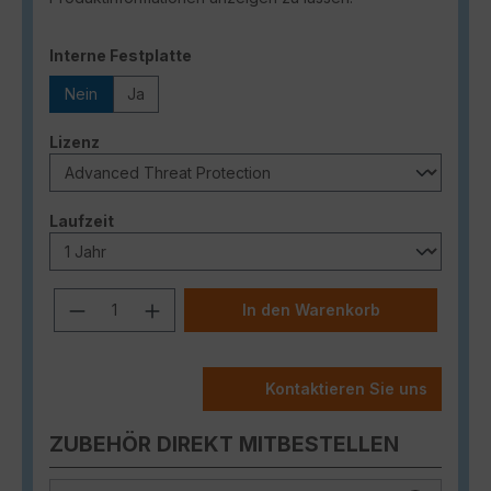
auswählen
Interne Festplatte
Nein
Ja
auswählen
Lizenz
auswählen
Laufzeit
Produkt Anzahl: Gib den gewünschten
In den Warenkorb
Kontaktieren Sie uns
ZUBEHÖR DIREKT MITBESTELLEN