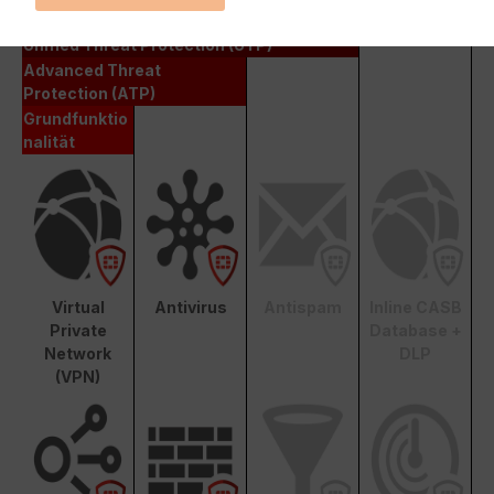
Enterprise Protection
Unified Threat Protection (UTP)
Advanced Threat
Protection (ATP)
Grundfunktio
nalität
Virtual
Antivirus
Antispam
Inline CASB
Private
Database +
Network
DLP
(VPN)