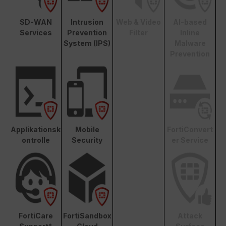
SD-WAN
Intrusion
Web & Video
AI-based
Services
Prevention
Filter
Inline
System (IPS)
Malware
Prevention
Applikationsk
Mobile
FortiConvert
ontrolle
Security
er Service
FortiCare
FortiSandbox
Attack