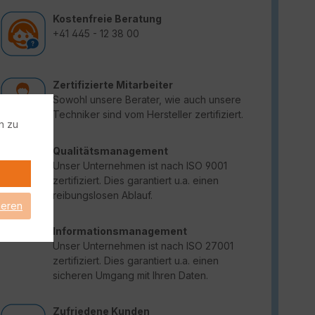
Kostenfreie Beratung
+41 445 - 12 38 00
Zertifizierte Mitarbeiter
Sowohl unsere Berater, wie auch unsere
Techniker sind vom Hersteller zertifiziert.
n zu
Qualitätsmanagement
Unser Unternehmen ist nach ISO 9001
zertifiziert. Dies garantiert u.a. einen
reibungslosen Ablauf.
ieren
Informationsmanagement
Unser Unternehmen ist nach ISO 27001
zertifiziert. Dies garantiert u.a. einen
sicheren Umgang mit Ihren Daten.
Zufriedene Kunden