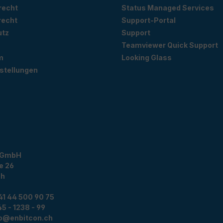
recht
Status Managed Services
recht
Support-Portal
utz
Support
Teamviewer Quick Support
m
Looking Glass
stellungen
 GmbH
e 26
ch
41 44 500 90 75
5 - 1238 - 99
fo@enbitcon.ch