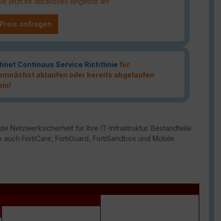
 jetzt Ihr attraktives Angebot an!
 Preis anfragen
tinet Continous Service Richtlinie
für
 demnächst ablaufen oder bereits abgelaufen
ein!
te Netzwerksicherheit für Ihre IT-Infrastruktur. Bestandteile
 auch FortiCare, FortiGuard, FortiSandbox und Mobile