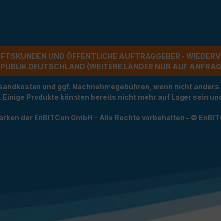
ÄFTSKUNDEN UND ÖFFENTLICHE AUFTRAGGEBER - WIEDERV
UBLIK DEUTSCHLAND (WEITERE LÄNDER NUR AUF ANFRAGE)
Versandkosten und ggf. Nachnahmegebühren, wenn nicht anders
t. Einige Produkte könnten bereits nicht mehr auf Lager sein 
arken der EnBITCon GmbH - Alle Rechte vorbehalten - © EnBI