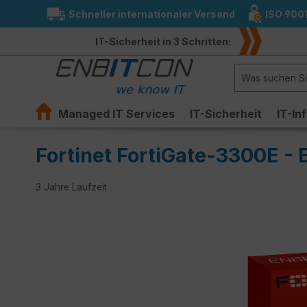
Schneller internationaler Versand
ISO 900
springen
Zur Hauptnavigation springen
IT-Sicherheit in 3 Schritten:
Managed IT Services
IT-Sicherheit
IT-In
Fortinet FortiGate-3300E - 
3 Jahre Laufzeit
Bildergalerie überspringen