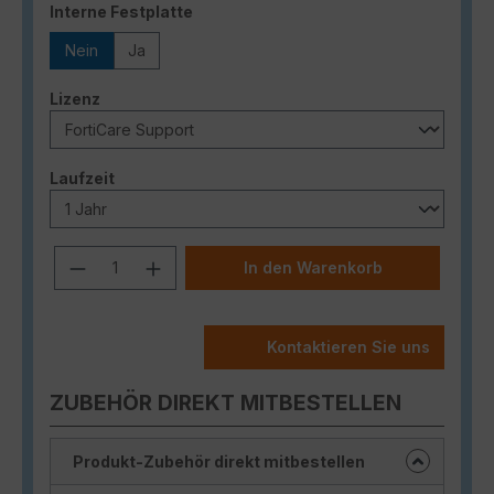
auswählen
Interne Festplatte
Nein
Ja
auswählen
Lizenz
auswählen
Laufzeit
Produkt Anzahl: Gib den gewünschten
In den Warenkorb
Kontaktieren Sie uns
ZUBEHÖR DIREKT MITBESTELLEN
Produkt-Zubehör direkt mitbestellen