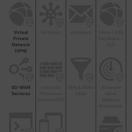
Virtual
Antivirus
Antispam
Inline CASB
Private
Database +
Network
DLP
(VPN)
SD-WAN
Intrusion
Web & Video
AI-based
Services
Prevention
Filter
Inline
System (IPS)
Malware
Prevention