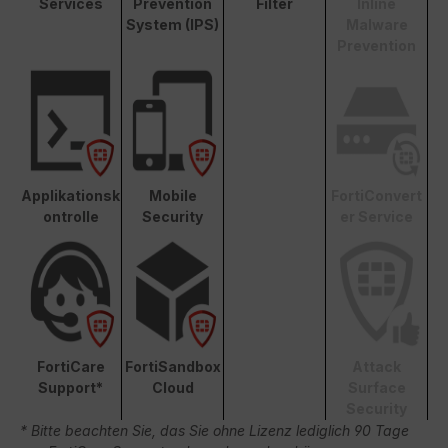
Services
Prevention
Filter
Inline
System (IPS)
Malware
Prevention
Applikationsk
Mobile
FortiConvert
ontrolle
Security
er Service
FortiCare
FortiSandbox
Attack
Support*
Cloud
Surface
Security
* Bitte beachten Sie, das Sie ohne Lizenz lediglich 90 Tage