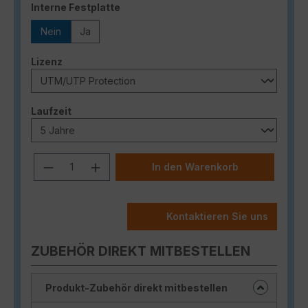
auswählen
Interne Festplatte
Nein
Ja
auswählen
Lizenz
auswählen
Laufzeit
Produkt Anzahl: Gib den gewünschten
In den Warenkorb
Kontaktieren Sie uns
ZUBEHÖR DIREKT MITBESTELLEN
Produkt-Zubehör direkt mitbestellen