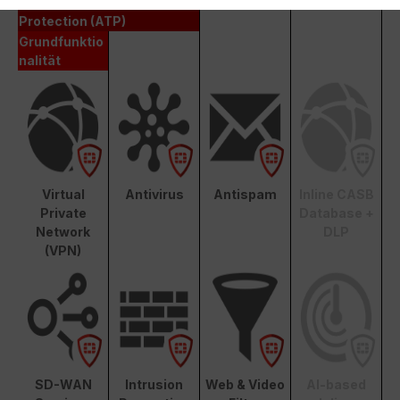
Advanced Threat
Protection (ATP)
Grundfunktio
nalität
Virtual
Antivirus
Antispam
Inline CASB
Private
Database +
Network
DLP
(VPN)
SD-WAN
Intrusion
Web & Video
AI-based